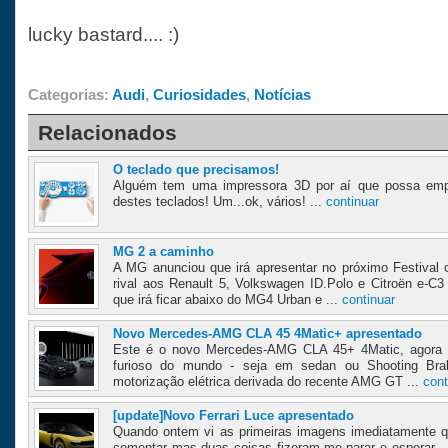
lucky bastard.... :)
Categorias:
Audi
,
Curiosidades
,
Notícias
Relacionados
O teclado que precisamos!
Alguém tem uma impressora 3D por aí que possa emp
destes teclados! Um...ok, vários! ...
continuar
MG 2 a caminho
A MG anunciou que irá apresentar no próximo Festiva
rival aos Renault 5, Volkswagen ID.Polo e Citroën e-C
que irá ficar abaixo do MG4 Urban e ...
continuar
Novo Mercedes-AMG CLA 45 4Matic+ apresentado
Este é o novo Mercedes-AMG CLA 45+ 4Matic, agora s
furioso do mundo - seja em sedan ou Shooting Bra
motorização elétrica derivada do recente AMG GT ...
cont
[update]Novo Ferrari Luce apresentado
Quando ontem vi as primeiras imagens imediatamente qu
comentar mas duas coisas fizeram-me parar e esperar - u