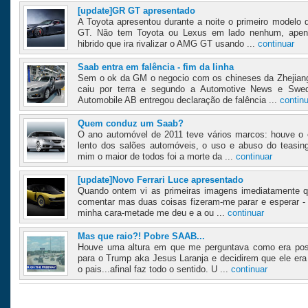
[update]GR GT apresentado
A Toyota apresentou durante a noite o primeiro modelo
GT. Não tem Toyota ou Lexus em lado nenhum, apen
hibrido que ira rivalizar o AMG GT usando ...
continuar
Saab entra em falência - fim da linha
Sem o ok da GM o negocio com os chineses da Zhejian
caiu por terra e segundo a Automotive News e Swe
Automobile AB entregou declaração de falência ...
contin
Quem conduz um Saab?
O ano automóvel de 2011 teve vários marcos: houve o e
lento dos salões automóveis, o uso e abuso do teasing
mim o maior de todos foi a morte da ...
continuar
[update]Novo Ferrari Luce apresentado
Quando ontem vi as primeiras imagens imediatamente qu
comentar mas duas coisas fizeram-me parar e esperar - u
minha cara-metade me deu e a ou ...
continuar
Mas que raio?! Pobre SAAB...
Houve uma altura em que me perguntava como era pos
para o Trump aka Jesus Laranja e decidirem que ele era
o pais...afinal faz todo o sentido. U ...
continuar