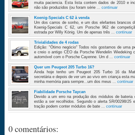
muita paciencia. Esta lista contem dados de 2010 e in
não são produzidos (ou foram série ...
continuar
Koenig-Specials C 62 à venda
Um dos carros de sonho, e um dos elefantes brancos 
Koenig-Specials C 62, um Porsche 962 de competiçã
estrada por Willy König. Um de apenas três ...
continuar
Trivialidades de 4 rodas
Edição: "Ótimo negócio" Todos nós gostamos de uma p
e creio o antigo CEO da Porsche Wendelin Wiedeking 
automóvel com o Porsche Cayenne. Um d ...
continuar
Quer um Peugeot 205 Turbo 16?
Ainda hoje tenho um Peugeot 205 Turbo 16 da Ma
secretária e depois de ver um ao vivo em criança esta ma
minha memória para sempre...um dos meus ...
continuar
Fiabilidade Porsche Taycan
Devido a um erro na produção dos módulos de bateria
estão a ser recolhidos. Segundo o alerta SR/00298/25 
tração podem conter módulos de bate ...
continuar
0 comentários: