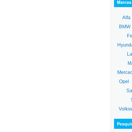
Marcas
Alfa
BM
Fe
Hyund
La
Ma
Merce
Opel
Sa
S
Volks
Pesqui