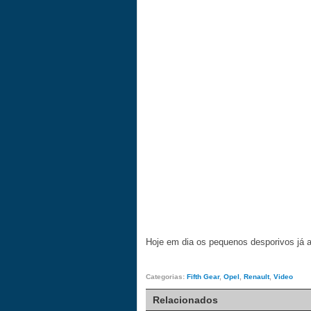
Hoje em dia os pequenos desporivos já 
Categorias:
Fifth Gear
,
Opel
,
Renault
,
Video
Relacionados