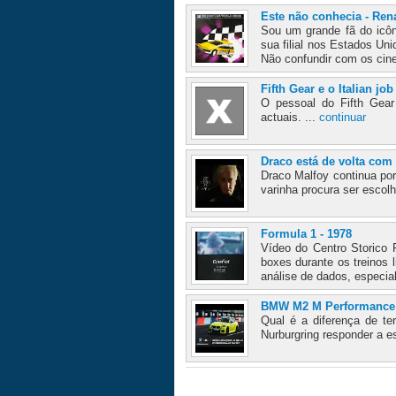
Este não conhecia - Ren
Sou um grande fã do icôn
sua filial nos Estados Un
Não confundir com os cin
Fifth Gear e o Italian job
O pessoal do Fifth Gea
actuais. ...
continuar
Draco está de volta com
Draco Malfoy continua por
varinha procura ser escolh
Formula 1 - 1978
Vídeo do Centro Storico 
boxes durante os treinos 
análise de dados, especial
BMW M2 M Performance T
Qual é a diferença de 
Nurburgring responder a e