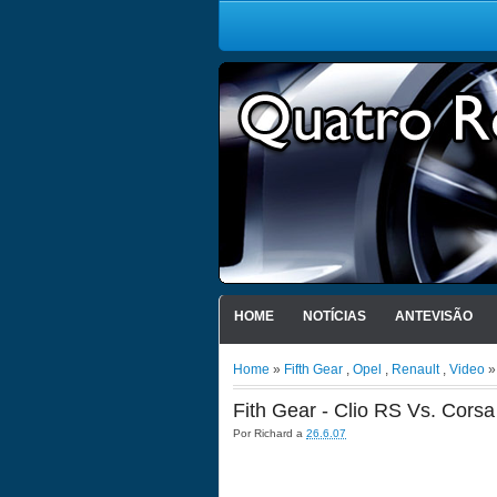
HOME
NOTÍCIAS
ANTEVISÃO
Home
»
Fifth Gear
,
Opel
,
Renault
,
Video
»
Fith Gear - Clio RS Vs. Cors
Por
Richard
a
26.6.07