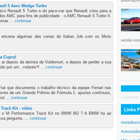
publicações
ault 5 Aero Wedge Turbo
ico Renault 5 Turbo e do pace-car que Renault criou para a
idos AMC para fins de publicidade : o AMC Renault 5 Turbo II.
emas ...
continuar
r encena algumas das cenas do Italian Job com os Minis
versão euro
 a Cupra!
 aí depois da derrota de Voldemort, e depois de perder a sua
ido por um...volante?! ...
continuar
Fiat que documenta o trabalho técnico da equipe Ferrari nas
livres de um Grande Prêmio de Fórmula 1: ajustes contínuos,
A carregar..
ist ...
continuar
rack Kit - vídeo
Links F
ter o M Performance Track Kit no BMW M2 ? A BMW foi ao
ssa pergunta. ...
continuar
martaBsou
Autocasiã