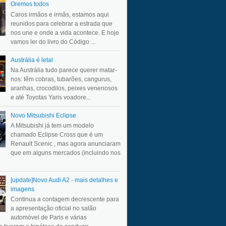
Oremos todos
Caros irmãos e irmãs, estamos aqui
reunidos para celebrar a estrada que
nos une e onde a vida acontece. E hoje
vamos ler do livro do Código ...
Austrália é letal
Na Austrália tudo parece querer matar-
nos: têm cobras, tubarões, cangurus,
aranhas, crocodilos, peixes venenosos
e até Toyotas Yaris voadore...
Novo Mitsubishi Eclipse
A Mitsubishi já tem um modelo
chamado Eclipse Cross que é um
Renault Scenic , mas agora anunciaram
que em alguns mercados (incluindo nos
[update]Novo Audi A2 - mais detalhes e
imagens
Continua a contagem decrescente para
a apresentação oficial no salão
automóvel de Paris e várias