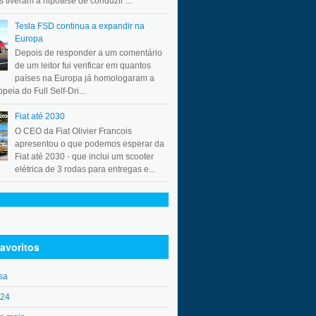
 tiveram a hipótese de conduzir ...
Tesla FSD continua a expandir na
Europa
Depois de responder a um comentário
de um leitor fui verificar em quantos
países na Europa já homologaram a
peia do Full Self-Dri...
Fiat até 2030
O CEO da Fiat Olivier Francois
apresentou o que podemos esperar da
Fiat até 2030 - que inclui um scooter
elétrica de 3 rodas para entregas e...
.
avoritos
sa
o24