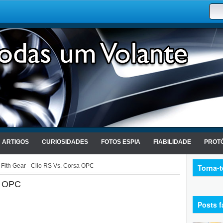
ARTIGOS
CURIOSIDADES
FOTOS ESPIA
FIABILIDADE
PROTÓ
 Fith Gear - Clio RS Vs. Corsa OPC
Torna-
a OPC
Posts f