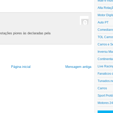
Mãe e muit
Alta Rotaç
Motor Digit
Auto PT
Comedians 
estações piores às declaradas pela
TOL Carro
Carros e S
Inversu Ma
Continenta
Live Racin
Página inicial
Mensagem antiga
Fanaticos 
Tunados.n
Carros
Sport Protó
Motores 2