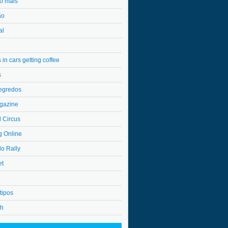
o mais
ão
al
in cars getting coffee
s
egredos
gazine
l Circus
g Online
do Rally
et
tipos
4h