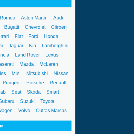
 Romeo
Aston Martin
Audi
W
Bugatti
Chevrolet
Citroen
rrari
Fiat
Ford
Honda
ai
Jaguar
Kia
Lamborghini
ncia
Land Rover
Lexus
serati
Mazda
McLaren
des
Mini
Mitsubishi
Nissan
Peugeot
Porsche
Renault
ab
Seat
Skoda
Smart
ubaru
Suzuki
Toyota
wagen
Volvo
Outras Marcas
sa