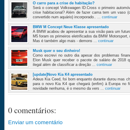
O carro para a crise de habitação?
Será o concept Volkswagen ID.Cross o primeiro automóv
crise habitacional? Além de fazer cama tem um vaso 
convertido num aquário) incorporado.. ...
continuar
BMW M Concept Neue Klasse apresentado
A BMW acabou de apresentar a sua visão para um futur
M5 foram os primeiros eletrificados da BMW Motorsport, m
Mas é também algo mais - demons ...
continuar
Musk quer o seu dinheiro!
Como escrevi no outro dia apesar dos problemas financ
Elon Musk quer receber o pacote de salário de 2018 q
ilegal além de classificar a direção ...
continuar
[update]Novo Kia K4 apresentado
Adeus Kia Ceed, foi bom enquanto durante durou mas ch
para o novo Kia K4 que chegará (enfim) à Europa no f
novidade nenhuma, é o mesmo da vers ...
continuar
0 comentários:
Enviar um comentário