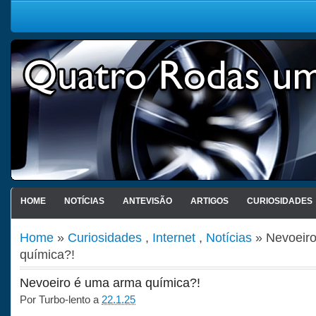
HOME
NOTÍCIAS
ANTEVISÃO
ARTIGOS
CURIOSIDADES
Home
»
Curiosidades
,
Internet
,
Notícias
» Nevoeir
química?!
Nevoeiro é uma arma química?!
Por
Turbo-lento
a
22.1.25