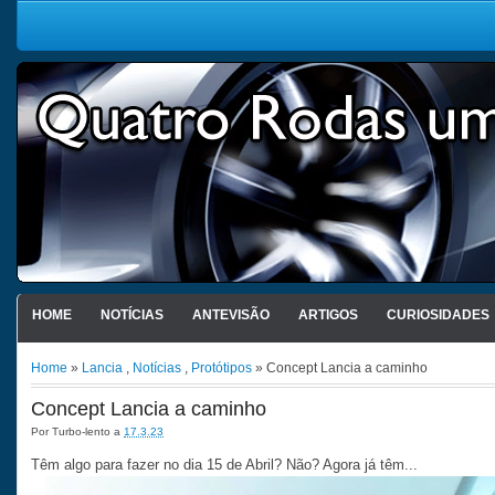
HOME
NOTÍCIAS
ANTEVISÃO
ARTIGOS
CURIOSIDADES
Home
»
Lancia
,
Notícias
,
Protótipos
» Concept Lancia a caminho
Concept Lancia a caminho
Por
Turbo-lento
a
17.3.23
Têm algo para fazer no dia 15 de Abril? Não? Agora já têm...