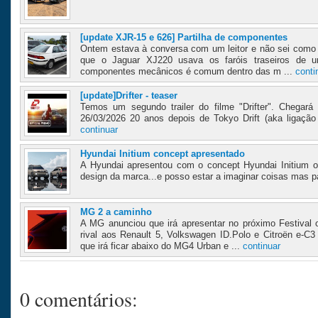
[update XJR-15 e 626] Partilha de componentes
Ontem estava à conversa com um leitor e não sei como
que o Jaguar XJ220 usava os faróis traseiros de u
componentes mecânicos é comum dentro das m ...
conti
[update]Drifter - teaser
Temos um segundo trailer do filme "Drifter". Chegará 
26/03/2026 20 anos depois de Tokyo Drift (aka ligação T
continuar
Hyundai Initium concept apresentado
A Hyundai apresentou com o concept Hyundai Initium o 
design da marca...e posso estar a imaginar coisas mas par
MG 2 a caminho
A MG anunciou que irá apresentar no próximo Festiva
rival aos Renault 5, Volkswagen ID.Polo e Citroën e-C
que irá ficar abaixo do MG4 Urban e ...
continuar
0 comentários: