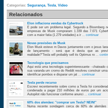
Categorias:
Segurança
,
Tesla
,
Video
Relacionados
Elon inflaciona vendas da Cybertruck
E pode ser um problema legal. Segundo a Bloomberg no
empresas de Musk compraram 1.339 das 7.071 Cybertr
com a maior fatia (1.279 unidades) a ir ...
continuar
Novas previsões de Musk
Elon Musk esteve m Davos juntamente com o jesus lara
de lançamento - será que é desta que as prev
realidade?"Tesla will probably sell its Optimus ro ...
conti
Tecnologia que precisamos
Aqui está uma tecnologia superinteressante - chatead
sua varanda um cromo do Reddit resolveu construir uma
identificar pombos e disparar um jat ...
continuar
Tesla perde recurso
Escrevi recentemente sobre como a Tesla foi considera
condenada a pagar 210 milhões de euros por um acid
Autopilot não funcionar conforme anunci ...
continuar
60% dos alemães: "comprar um Tesla? NEIN!"
Numa recente sondagem cerca de 60% de alemães 