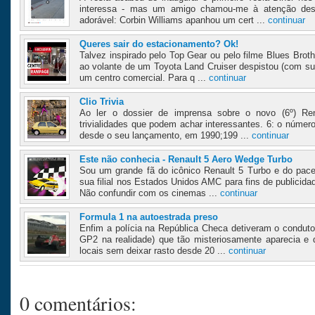
interessa - mas um amigo chamou-me à atenção deste
adorável: Corbin Williams apanhou um cert ...
continuar
Queres sair do estacionamento? Ok!
Talvez inspirado pelo Top Gear ou pelo filme Blues Brot
ao volante de um Toyota Land Cruiser despistou (com su
um centro comercial. Para q ...
continuar
Clio Trivia
Ao ler o dossier de imprensa sobre o novo (6º) Ren
trivialidades que podem achar interessantes. 6: o númer
desde o seu lançamento, em 1990;199 ...
continuar
Este não conhecia - Renault 5 Aero Wedge Turbo
Sou um grande fã do icônico Renault 5 Turbo e do pace
sua filial nos Estados Unidos AMC para fins de publicida
Não confundir com os cinemas ...
continuar
Formula 1 na autoestrada preso
Enfim a polícia na República Checa detiveram o conduto
GP2 na realidade) que tão misteriosamente aparecia e 
locais sem deixar rasto desde 20 ...
continuar
0 comentários: