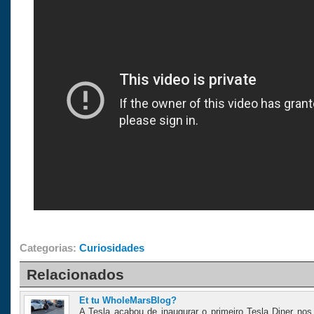
Categorias:
Curiosidades
Relacionados
Et tu WholeMarsBlog?
A Tesla acabou de inaugurar o primeiro Tesla Diner n