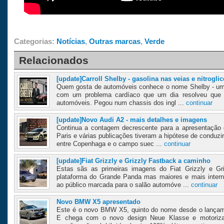
Categorias:
Notícias
,
Outras marcas
,
Verde
Relacionados
[update]Carroll Shelby - gasolina nas veias e nitrogli
Quem gosta de automóveis conhece o nome Shelby - um 
com um problema cardíaco que um dia resolveu que qu
automóveis. Pegou num chassis dos ingl ...
continuar
[update]Novo Audi A2 - mais detalhes e imagens
Continua a contagem decrescente para a apresentação o
Paris e várias publicações tiveram a hipótese de conduzi
entre Copenhaga e o campo suec ...
continuar
[update]Fiat Grizzly e Grizzly Fastback a caminho
Estas sãs as primeiras imagens do Fiat Grizzly e Gr
plataforma do Grande Panda mas maiores e mais inter
ao público marcada para o salão automóve ...
continuar
Novo BMW X5 apresentado
Este é o novo BMW X5, quinto do nome desde o lançam
E chega com o novo design Neue Klasse e motoriza