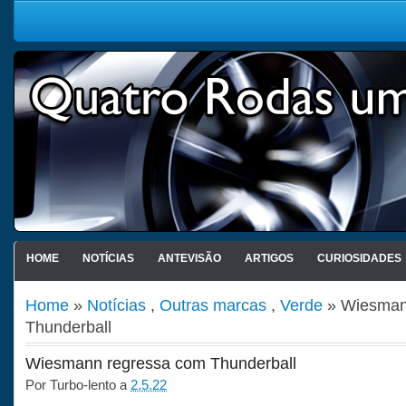
HOME
NOTÍCIAS
ANTEVISÃO
ARTIGOS
CURIOSIDADES
Home
»
Notícias
,
Outras marcas
,
Verde
» Wiesman
Thunderball
Wiesmann regressa com Thunderball
Por
Turbo-lento
a
2.5.22