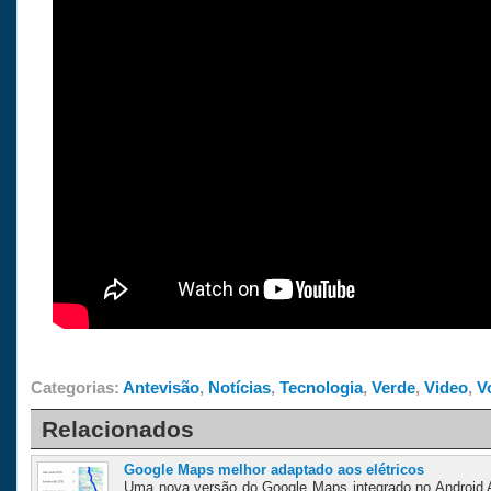
Categorias:
Antevisão
,
Notícias
,
Tecnologia
,
Verde
,
Video
,
V
Relacionados
Google Maps melhor adaptado aos elétricos
Uma nova versão do Google Maps integrado no Android A