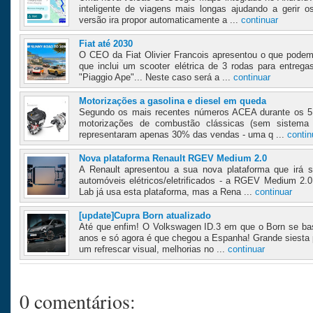
inteligente de viagens mais longas ajudando a gerir o
versão ira propor automaticamente a ...
continuar
Fiat até 2030
O CEO da Fiat Olivier Francois apresentou o que podem
que inclui um scooter elétrica de 3 rodas para entreg
"Piaggio Ape"... Neste caso será a ...
continuar
Motorizações a gasolina e diesel em queda
Segundo os mais recentes números ACEA durante os 5
motorizações de combustão clássicas (sem sistema h
representaram apenas 30% das vendas - uma q ...
contin
Nova plataforma Renault RGEV Medium 2.0
A Renault apresentou a sua nova plataforma que irá 
automóveis elétricos/eletrificados - a RGEV Medium 2.
Lab já usa esta plataforma, mas a Rena ...
continuar
[update]Cupra Born atualizado
Até que enfim! O Volkswagen ID.3 em que o Born se bas
anos e só agora é que chegou a Espanha! Grande siesta
um refrescar visual, melhorias no ...
continuar
0 comentários: