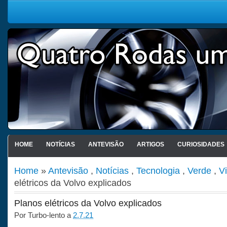
HOME
NOTÍCIAS
ANTEVISÃO
ARTIGOS
CURIOSIDADES
Home
»
Antevisão
,
Notícias
,
Tecnologia
,
Verde
,
V
elétricos da Volvo explicados
Planos elétricos da Volvo explicados
Por
Turbo-lento
a
2.7.21