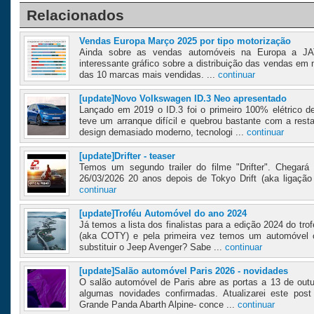
Relacionados
Vendas Europa Março 2025 por tipo motorização
Ainda sobre as vendas automóveis na Europa a JA
interessante gráfico sobre a distribuição das vendas em
das 10 marcas mais vendidas. ...
continuar
[update]Novo Volkswagen ID.3 Neo apresentado
Lançado em 2019 o ID.3 foi o primeiro 100% elétrico d
teve um arranque difícil e quebrou bastante com a res
design demasiado moderno, tecnologi ...
continuar
[update]Drifter - teaser
Temos um segundo trailer do filme "Drifter". Chegará 
26/03/2026 20 anos depois de Tokyo Drift (aka ligação T
continuar
[update]Troféu Automóvel do ano 2024
Já temos a lista dos finalistas para a edição 2024 do t
(aka COTY) e pela primeira vez temos um automóvel chi
substituir o Jeep Avenger? Sabe ...
continuar
[update]Salão automóvel Paris 2026 - novidades
O salão automóvel de Paris abre as portas a 13 de outu
algumas novidades confirmadas. Atualizarei este post
Grande Panda Abarth Alpine- conce ...
continuar