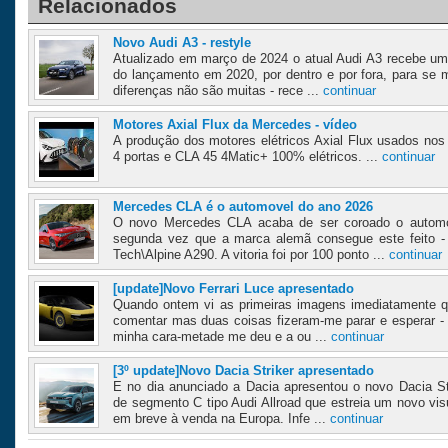
Relacionados
Novo Audi A3 - restyle
Atualizado em março de 2024 o atual Audi A3 recebe um
do lançamento em 2020, por dentro e por fora, para se m
diferenças não são muitas - rece ...
continuar
Motores Axial Flux da Mercedes - vídeo
A produção dos motores elétricos Axial Flux usados 
4 portas e CLA 45 4Matic+ 100% elétricos. ...
continuar
Mercedes CLA é o automovel do ano 2026
O novo Mercedes CLA acaba de ser coroado o automó
segunda vez que a marca alemã consegue este feito -
Tech\Alpine A290. A vitoria foi por 100 ponto ...
continuar
[update]Novo Ferrari Luce apresentado
Quando ontem vi as primeiras imagens imediatamente qu
comentar mas duas coisas fizeram-me parar e esperar - u
minha cara-metade me deu e a ou ...
continuar
[3º update]Novo Dacia Striker apresentado
E no dia anunciado a Dacia apresentou o novo Dacia St
de segmento C tipo Audi Allroad que estreia um novo vi
em breve à venda na Europa. Infe ...
continuar