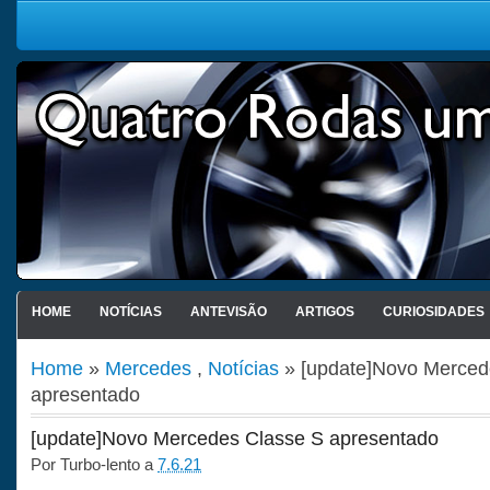
HOME
NOTÍCIAS
ANTEVISÃO
ARTIGOS
CURIOSIDADES
Home
»
Mercedes
,
Notícias
» [update]Novo Merced
apresentado
[update]Novo Mercedes Classe S apresentado
Por
Turbo-lento
a
7.6.21