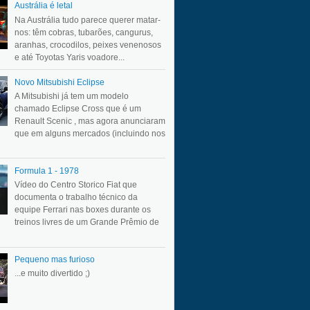
Austrália é letal
Na Austrália tudo parece querer matar-
nos: têm cobras, tubarões, cangurus,
aranhas, crocodilos, peixes venenosos
e até Toyotas Yaris voadore...
Novo Mitsubishi Eclipse
A Mitsubishi já tem um modelo
chamado Eclipse Cross que é um
Renault Scenic , mas agora anunciaram
que em alguns mercados (incluindo nos
Formula 1 - 1978
Vídeo do Centro Storico Fiat que
documenta o trabalho técnico da
equipe Ferrari nas boxes durante os
treinos livres de um Grande Prêmio de
Pequeno mas furioso
...e muito divertido ;)