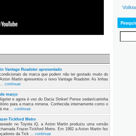
Volks
Pesqui
in Vantage Roadster apresentado
ncondicionais da marca que podem não ter gostado muito do
Aston Martin apresentou o novo Vantage Roadster. As linhas
...
continuar
0 de março
igster e agora é vez do Dacia Striker! Pense sedan/carrinha
ritório para a marca romena. Conhecida internamente como o
rá ma ...
continuar
azer-Tickford Metro
aseado no Toyota iQ, a Aston Martin produziu uma versão
hamada Frazer-Tickford Metro. Em 1982 a Aston Martin fez
çadores da Tick ...
continuar