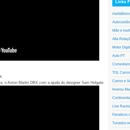
Links F
martaBsou
Autocasiã
Mãe e muit
Alta Rotaç
Motor Digit
Auto PT
Comedians 
TOL Carro
BX
Carros e S
a, o Aston Martin DBX com a ajuda do designer Sam Holgate.
Inversu Ma
Continenta
Live Racin
Fanaticos 
Tunados.n