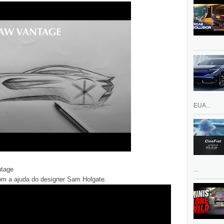
EUA...
ntage
...
om a ajuda do designer Sam Holgate.