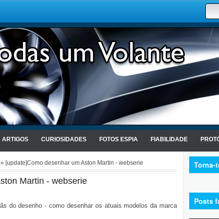
ARTIGOS
CURIOSIDADES
FOTOS ESPIA
FIABILIDADE
PROTÓ
» [update]Como desenhar um Aston Martin - webserie
Torna-
ton Martin - webserie
Posts f
fãs do desenho - como desenhar os atuais modelos da marca