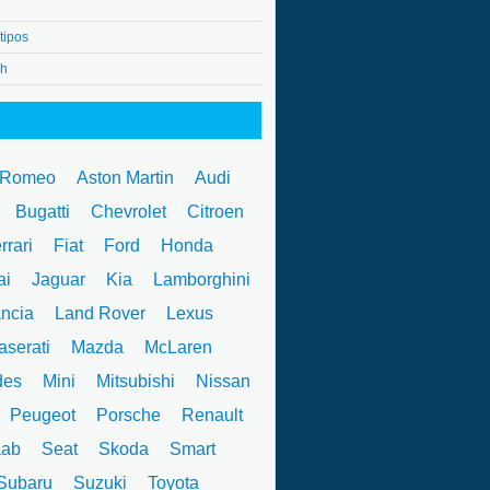
tipos
4h
 Romeo
Aston Martin
Audi
W
Bugatti
Chevrolet
Citroen
rrari
Fiat
Ford
Honda
ai
Jaguar
Kia
Lamborghini
ncia
Land Rover
Lexus
serati
Mazda
McLaren
des
Mini
Mitsubishi
Nissan
Peugeot
Porsche
Renault
ab
Seat
Skoda
Smart
ubaru
Suzuki
Toyota