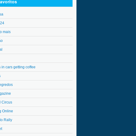
avoritos
sa
o24
o mais
ão
al
in cars getting coffee
s
egredos
gazine
l Circus
g Online
do Rally
et