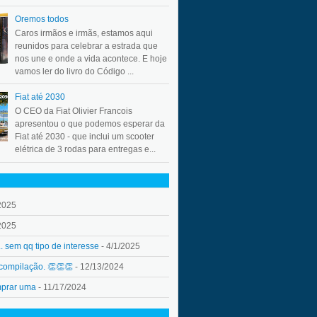
Oremos todos
Caros irmãos e irmãs, estamos aqui
reunidos para celebrar a estrada que
nos une e onde a vida acontece. E hoje
vamos ler do livro do Código ...
Fiat até 2030
O CEO da Fiat Olivier Francois
apresentou o que podemos esperar da
Fiat até 2030 - que inclui um scooter
elétrica de 3 rodas para entregas e...
2025
2025
.. sem qq tipo de interesse
- 4/1/2025
 compilação. 👏👏👏
- 12/13/2024
mprar uma
- 11/17/2024