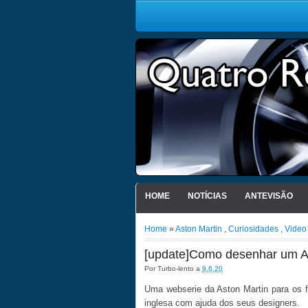
HOME
NOTÍCIAS
ANTEVISÃO
Home
»
Aston Martin
,
Curiosidades
,
Video
[update]Como desenhar um As
Por
Turbo-lento
a
9.6.20
Uma webserie da Aston Martin para os 
inglesa com ajuda dos seus designers.