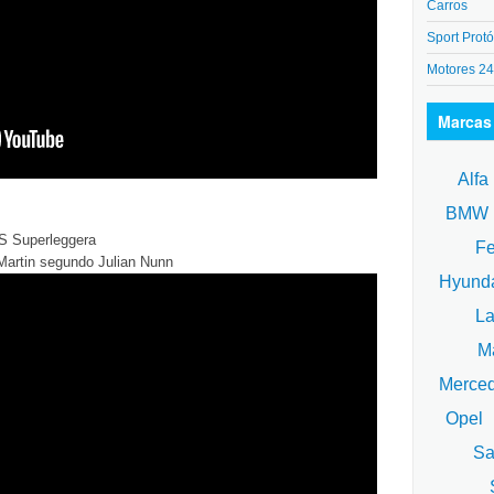
Carros
Sport Protó
Motores 2
Marcas
Alfa
BM
BS Superleggera
Fe
Martin segundo Julian Nunn
Hyund
La
Ma
Merce
Opel
Sa
S