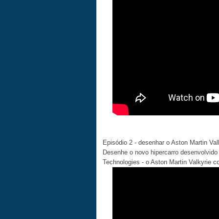
Episódio 2 - desenhar o Aston Martin Val
Desenhe o novo hipercarro desenvolvido
Technologies - o Aston Martin Valkyrie c