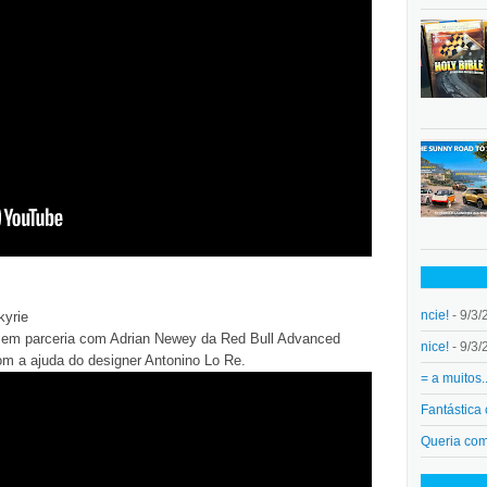
ncie!
- 9/3/
kyrie
 em parceria com Adrian Newey da Red Bull Advanced
nice!
- 9/3/
om a ajuda do designer Antonino Lo Re.
= a muitos.
Fantástica
Queria co