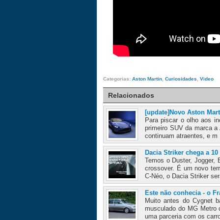
Categorias:
Aston Martin
,
Curiosidades
,
Video
Relacionados
[update]Novo Aston Mart
Para piscar o olho aos i
primeiro SUV da marca a 
continuam atraentes, e m 
Dacia Striker chega a 1
Temos o Duster, Jogger, B
crossover. É um novo ter
C-Néo, o Dacia Striker se
Este não conhecia - o Fr
Muito antes do Cygnet b
musculado do MG Metro c
uma parceria com os carro