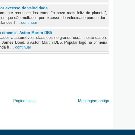
por excesso de velocidade
armente reconhecidos como "o povo mais feliz do planeta",
 os que são multados por excesso de velocidade porque doi -
landês f ...
continuar
 cinema - Aston Martin DB5
cados a automóveis clássicos no grande ecrã - neste caso o
de James Bond, o Aston Martin DB5. Popular logo na primeira
nda h ...
continuar
Página inicial
Mensagem antiga