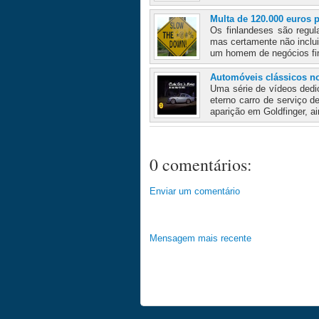
Multa de 120.000 euros 
Os finlandeses são regul
mas certamente não inclui
um homem de negócios fin
Automóveis clássicos no
Uma série de vídeos dedi
eterno carro de serviço 
aparição em Goldfinger, ai
0 comentários:
Enviar um comentário
Mensagem mais recente