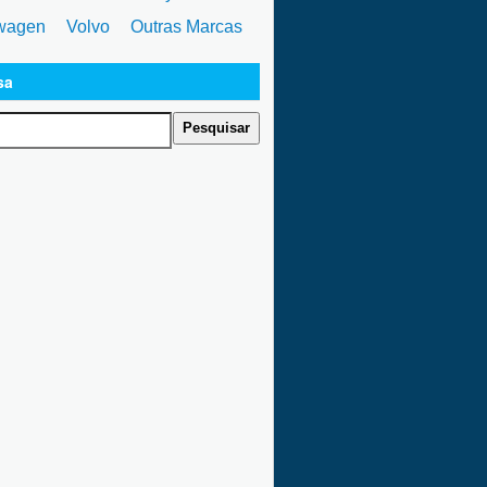
wagen
Volvo
Outras Marcas
sa