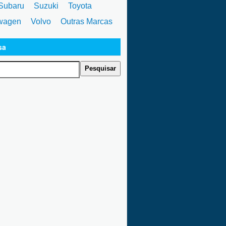
ubaru
Suzuki
Toyota
wagen
Volvo
Outras Marcas
sa