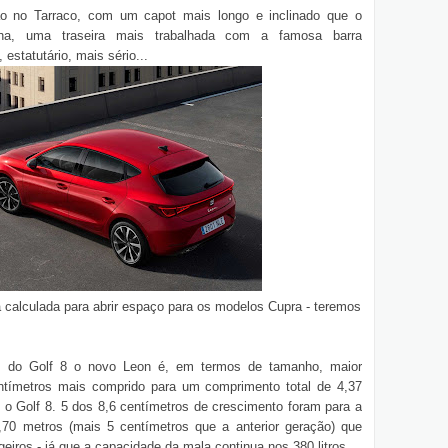
ção no Tarraco, com um capot mais longo e inclinado que o
lha, uma traseira mais trabalhada com a famosa barra
 estatutário, mais sério...
calculada para abrir espaço para os modelos Cupra - teremos
 do Golf 8 o novo Leon é, em termos de tamanho, maior
entímetros mais comprido para um comprimento total de 4,37
 o Golf 8. 5 dos 8,6 centímetros de crescimento foram para a
,70 metros (mais 5 centímetros que a anterior geração) que
iros - já que a capacidade da mala continua nos 380 litros.