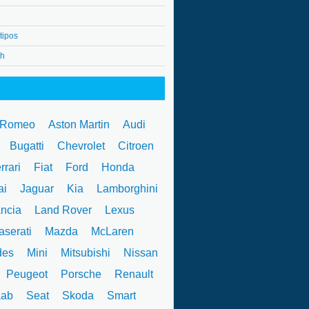
tipos
4h
 Romeo
Aston Martin
Audi
W
Bugatti
Chevrolet
Citroen
rrari
Fiat
Ford
Honda
ai
Jaguar
Kia
Lamborghini
ncia
Land Rover
Lexus
serati
Mazda
McLaren
des
Mini
Mitsubishi
Nissan
Peugeot
Porsche
Renault
ab
Seat
Skoda
Smart