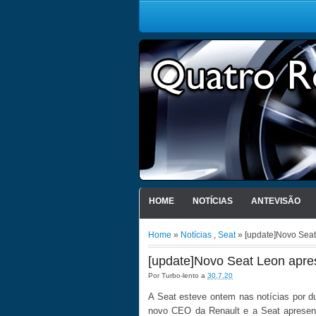
HOME
NOTÍCIAS
ANTEVISÃO
Home
»
Notícias
,
Seat
» [update]Novo Sea
[update]Novo Seat Leon apre
Por
Turbo-lento
a
30.7.20
A Seat esteve ontem nas notícias por d
novo CEO da Renault e a Seat apresen