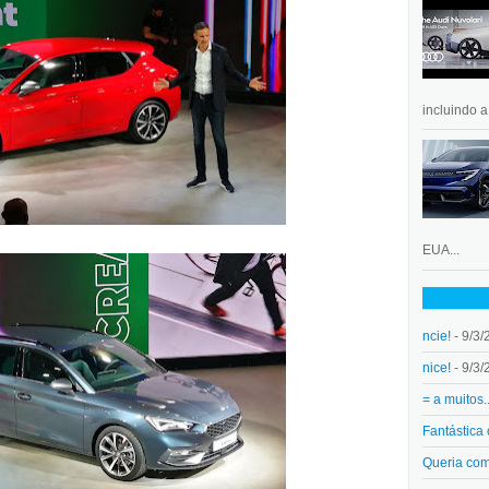
incluindo 
EUA...
ncie!
- 9/3/
nice!
- 9/3/
= a muitos.
Fantástica
Queria co