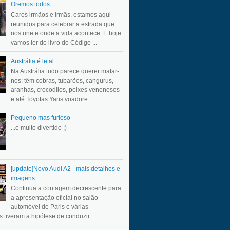
Oremos todos
Caros irmãos e irmãs, estamos aqui
reunidos para celebrar a estrada que
nos une e onde a vida acontece. E hoje
vamos ler do livro do Código ...
Austrália é letal
Na Austrália tudo parece querer matar-
nos: têm cobras, tubarões, cangurus,
aranhas, crocodilos, peixes venenosos
e até Toyotas Yaris voadore...
Pequeno mas furioso
...e muito divertido ;)
[update]Novo Audi A2 - mais detalhes e
imagens
Continua a contagem decrescente para
a apresentação oficial no salão
automóvel de Paris e várias
 tiveram a hipótese de conduzir ...