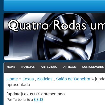
HOME
NOTÍCIAS
ANTEVISÃO
ARTIGOS
CURIOSIDADES
Home
»
Lexus
,
Notícias
,
Salão de Genebra
» [upd
apresentado
[update]Lexus UX apresentado
Por
Turbo-lento
a
8.3.18