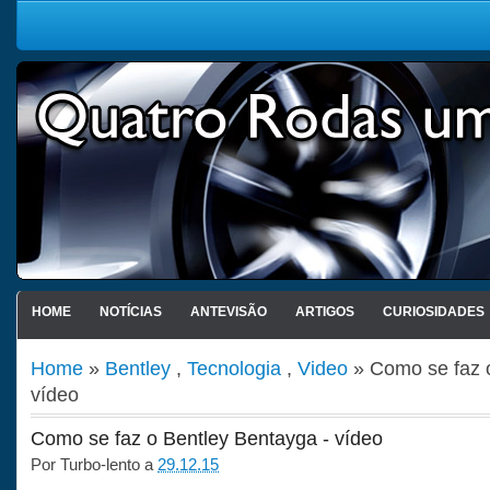
HOME
NOTÍCIAS
ANTEVISÃO
ARTIGOS
CURIOSIDADES
Home
»
Bentley
,
Tecnologia
,
Video
» Como se faz o
vídeo
Como se faz o Bentley Bentayga - vídeo
Por
Turbo-lento
a
29.12.15