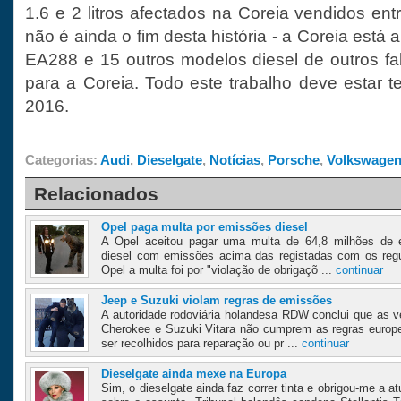
1.6 e 2 litros afectados na Coreia vendidos en
não é ainda o fim desta história - a Coreia está a
EA288 e 15 outros modelos diesel de outros fa
para a Coreia. Todo este trabalho deve estar t
2016.
Categorias:
Audi
,
Dieselgate
,
Notícias
,
Porsche
,
Volkswage
Relacionados
Opel paga multa por emissões diesel
A Opel aceitou pagar uma multa de 64,8 milhões de 
diesel com emissões acima das registadas com os reg
Opel a multa foi por "violação de obrigaçõ ...
continuar
Jeep e Suzuki violam regras de emissões
A autoridade rodoviária holandesa RDW conclui que as 
Cherokee e Suzuki Vitara não cumprem as regras euro
ser recolhidos para reparação ou pr ...
continuar
Dieselgate ainda mexe na Europa
Sim, o dieselgate ainda faz correr tinta e obrigou-me a a