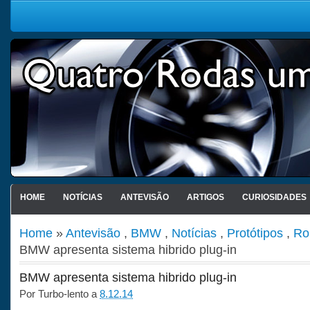
HOME
NOTÍCIAS
ANTEVISÃO
ARTIGOS
CURIOSIDADES
Home
»
Antevisão
,
BMW
,
Notícias
,
Protótipos
,
Ro
BMW apresenta sistema hibrido plug-in
BMW apresenta sistema hibrido plug-in
Por
Turbo-lento
a
8.12.14