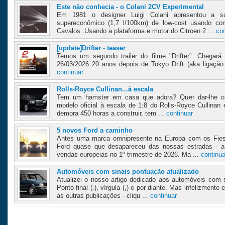
Este não conhecia - o Colani 2CV Experimental
Em 1981 o designer Luigi Colani apresentou a s
supereconômico (1,7 l/100km) de low-cost usando co
Cavalos. Usando a plataforma e motor do Citroen 2 ...
con
[update]Drifter - teaser
Temos um segundo trailer do filme "Drifter". Chegará 
26/03/2026 20 anos depois de Tokyo Drift (aka ligação T
continuar
Rolls-Royce Cullinan...à escala
Tem um hamster em casa que adora? Quer dar-lhe o
modelo oficial à escala de 1:8 do Rolls-Royce Cullinan
demora 450 horas a construir, tem ...
continuar
5 novos Ford a caminho
Antes uma marca omnipresente na Europa com os Fies
Ford quase que desapareceu das nossas estradas - a
vendas europeias no 1º trimestre de 2026. Ma ...
continua
Automóveis com sinais pontuação atualizado
Atualizei o nosso artigo dedicado aos automóveis com
Ponto final (.), vírgula (,) e por diante. Mas infelizmen
as outras publicações - cliqu ...
continuar