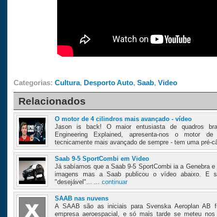
Categorias:
Cultura
,
Desporto Auto
,
Saab
,
Video
Relacionados
O motor de 4 cilindros mais avançado - vídeo
Jason is back! O maior entusiasta de quadros b
Engineering Explained, apresenta-nos o motor de
tecnicamente mais avançado de sempre - tem uma pré-c
Saab 9-5 SportCombi em Video
Já sabíamos que a Saab 9-5 SportCombi ia a Genebra e
imagens mas a Saab publicou o vídeo abaixo. E si
"desejável"... ...
continuar
SAAB nas nuvens
A SAAB são as iniciais para Svenska Aeroplan AB
empresa aeroespacial, e só mais tarde se meteu nos