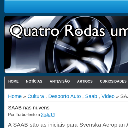
HOME
NOTÍCIAS
ANTEVISÃO
ARTIGOS
CURIOSIDADES
Home
»
Cultura
,
Desporto Auto
,
Saab
,
Video
» SA
SAAB nas nuvens
Por
Turbo-lento
a
25.5.14
A SAAB são as iniciais para Svenska Aeroplan