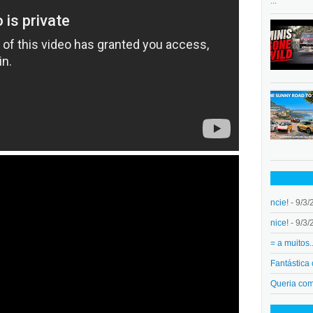
...
ncie!
- 9/3/
nice!
- 9/3/
= a muitos.
Fantástica
Queria co