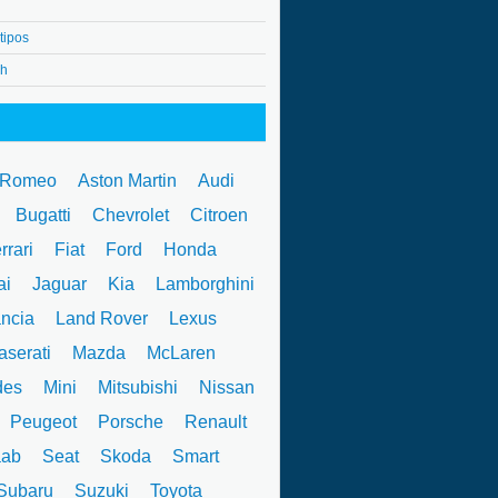
tipos
4h
 Romeo
Aston Martin
Audi
W
Bugatti
Chevrolet
Citroen
rrari
Fiat
Ford
Honda
ai
Jaguar
Kia
Lamborghini
ncia
Land Rover
Lexus
serati
Mazda
McLaren
des
Mini
Mitsubishi
Nissan
Peugeot
Porsche
Renault
ab
Seat
Skoda
Smart
ubaru
Suzuki
Toyota