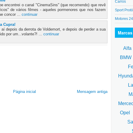
vie
Carros
e encontrei o canal "CinemaSins" (que recomendo) que revê
icos" de vários filmes - aqueles pormenores que nos fazem
Sport Protó
ue concor ...
continuar
Motores 2
 a Cupra!
 aí depois da derrota de Voldemort, e depois de perder a sua
Marcas
ido por um...volante?! ...
continuar
Alfa
BM
Fe
Hyund
La
Página inicial
Mensagem antiga
Ma
Merce
Opel
Sa
S