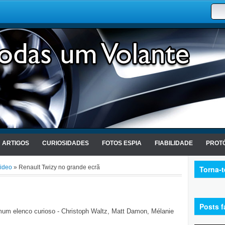
ARTIGOS
CURIOSIDADES
FOTOS ESPIA
FIABILIDADE
PROTÓ
ideo
» Renault Twizy no grande ecrã
Torna-
Posts f
emum elenco curioso - Christoph Waltz, Matt Damon, Mélanie