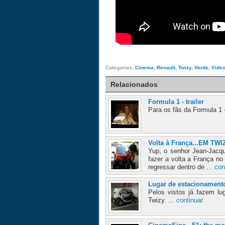
Categorias:
Cinema
,
Renault
,
Twizy
,
Verde
,
Vide
Relacionados
Formula 1 - trailer
Para os fãs da Formula 1 
Volta à França...EM TWI
Yup, o senhor Jean-Jacqu
fazer a volta a França no
regressar dentro de ...
con
Lugar de estacionament
Pelos vistos já fazem l
Twizy. ...
continuar