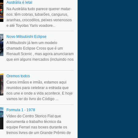
Austrália é letal
Na Austrália tudo parece querer matar-
nos: têm cobras, tubarões, cangurus,
aranhas, crocodilos, peixes venenosos
e até Toyotas Yaris voadore...
Novo Mitsubishi Eclipse
A Mitsubishi já tem um modelo
chamado Eclipse Cross que é um
Renault Scenic , mas agora anunciaram
que em alguns mercados (incluindo nos
Oremos todos
Caros irmãos e irmãs, estamos aqui
reunidos para celebrar a estrada que
nos une e onde a vida acontece. E hoje
vamos ler do livro do Código ...
Formula 1 - 1978
Vídeo do Centro Storico Fiat que
documenta o trabalho técnico da
equipe Ferrari nas boxes durante os
treinos livres de um Grande Prêmio de