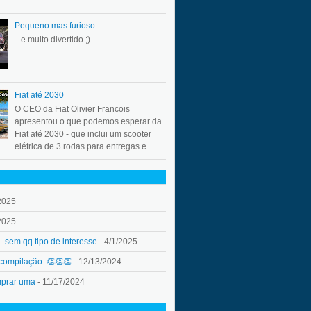
Pequeno mas furioso
...e muito divertido ;)
Fiat até 2030
O CEO da Fiat Olivier Francois
apresentou o que podemos esperar da
Fiat até 2030 - que inclui um scooter
elétrica de 3 rodas para entregas e...
2025
2025
.. sem qq tipo de interesse
- 4/1/2025
 compilação. 👏👏👏
- 12/13/2024
mprar uma
- 11/17/2024