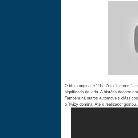
O titulo original é "The Zero Theorem" e 
significado da vida. A história decorre e
Também há outros automoveis clássicos b
o Twizy domina. Até o realizador gostou.