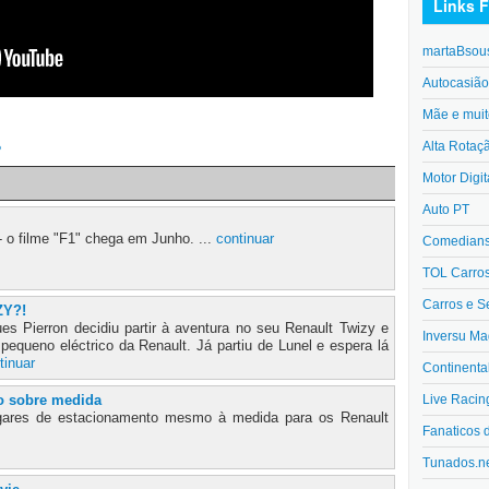
Links F
martaBsou
Autocasiã
Mãe e muit
Alta Rotaç
o
Motor Digit
Auto PT
- o filme "F1" chega em Junho. ...
continuar
Comedians 
TOL Carro
Carros e S
ZY?!
es Pierron decidiu partir à aventura no seu Renault Twizy e
Inversu Ma
 pequeno eléctrico da Renault. Já partiu de Lunel e espera lá
tinuar
Continenta
Live Racin
o sobre medida
ugares de estacionamento mesmo à medida para os Renault
Fanaticos 
Tunados.n