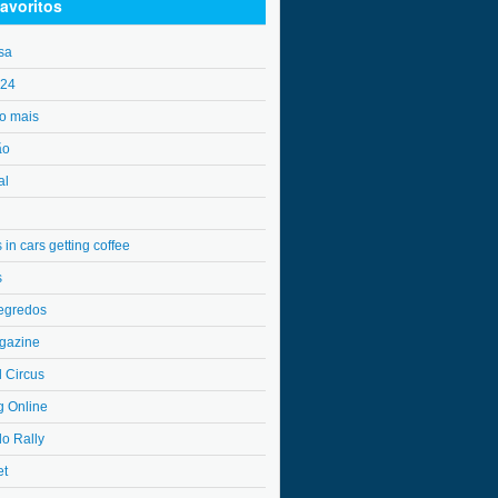
avoritos
sa
o24
o mais
ão
al
in cars getting coffee
s
egredos
gazine
l Circus
g Online
do Rally
et