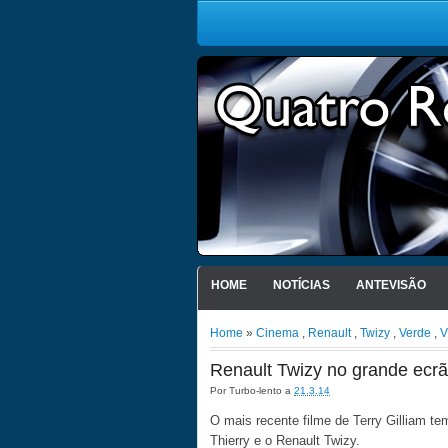
HOME
NOTÍCIAS
ANTEVISÃO
Home
»
Cinema
,
Renault
,
Twizy
,
Verde
,
V
Renault Twizy no grande ecrã
Por
Turbo-lento
a
21.3.14
O mais recente filme de Terry Gilliam t
Thierry e o Renault Twizy.