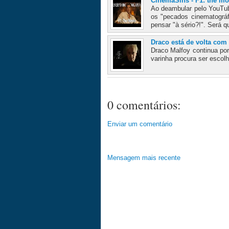
CinemaSins - F1: the mo
Ao deambular pelo YouTub
os "pecados cinematográf
pensar "à sério?!". Será q
Draco está de volta com
Draco Malfoy continua por
varinha procura ser escolh
0 comentários:
Enviar um comentário
Mensagem mais recente