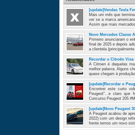
[update]Vendas Tesla Fev
Mais um mês que termina,
ver se a marca americana
Assim que mais mercados
Novo Mercedes Classe A
Primeiro anunciaram o en
final de 2025 e depois ad
a clientela (principalmente
Recordar o Citroën Visa
A Citroen é daquelas mar
melhor palavra. Alguns c
quase chegam à produção
[update]Recordar o Peug
Encontrei este curto vi
Peugeot"...e claro que 
Concurso Peugeot 205 #M
[update]Novo Peugeot 308
A Peugeot acabou de apre
2022) com um design refr
frente temos um novo sist