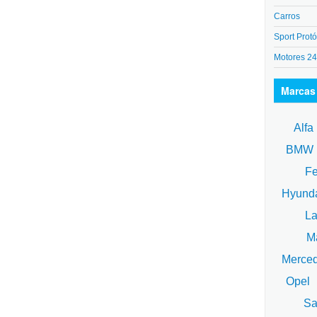
Carros
Sport Protó
Motores 2
Marcas
Alfa
BM
Fe
Hyund
La
Ma
Merce
Opel
Sa