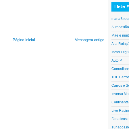
Links F
martaBsou
Autocasiã
Mãe e muit
Página inicial
Mensagem antiga
Alta Rotaç
Motor Digit
Auto PT
Comedians 
TOL Carro
Carros e S
Inversu Ma
Continenta
Live Racin
Fanaticos 
Tunados.n