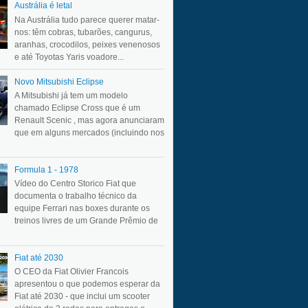
Austrália é letal
Na Austrália tudo parece querer matar-
nos: têm cobras, tubarões, cangurus,
aranhas, crocodilos, peixes venenosos
e até Toyotas Yaris voadore...
Novo Mitsubishi Eclipse
A Mitsubishi já tem um modelo
chamado Eclipse Cross que é um
Renault Scenic , mas agora anunciaram
que em alguns mercados (incluindo nos
Formula 1 - 1978
Vídeo do Centro Storico Fiat que
documenta o trabalho técnico da
equipe Ferrari nas boxes durante os
treinos livres de um Grande Prêmio de
Fiat até 2030
O CEO da Fiat Olivier Francois
apresentou o que podemos esperar da
Fiat até 2030 - que inclui um scooter