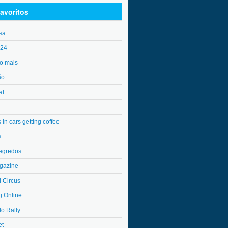
avoritos
sa
o24
o mais
ão
al
in cars getting coffee
s
egredos
gazine
l Circus
g Online
do Rally
et