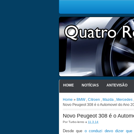
HOME
NOTÍCIAS
ANTEVISÃO
Home
»
BMW
,
Citroen
,
Mazda
,
Mercedes
Novo Peugeot 308 é o Automovel do Ano 2
Novo Peugeot 308 é o Autom
Por
Turbo-lento
a
11.3.14
Desde que
o conduzi devo dizer que