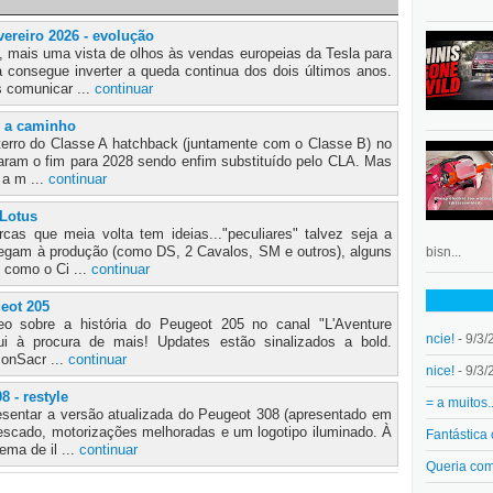
ereiro 2026 - evolução
 mais uma vista de olhos às vendas europeias da Tesla para
 consegue inverter a queda continua dos dois últimos anos.
 comunicar ...
continuar
 a caminho
terro do Classe A hatchback (juntamente com o Classe B) no
iaram o fim para 2028 sendo enfim substituído pelo CLA. Mas
 a m ...
continuar
 Lotus
cas que meia volta tem ideias..."peculiares" talvez seja a
hegam à produção (como DS, 2 Cavalos, SM e outros), alguns
bisn...
 como o Ci ...
continuar
eot 205
deo sobre a história do Peugeot 205 no canal "L'Aventure
ncie!
- 9/3/
fui à procura de mais! Updates estão sinalizados a bold.
onSacr ...
continuar
nice!
- 9/3/
 - restyle
= a muitos.
sentar a versão atualizada do Peugeot 308 (apresentado em
escado, motorizações melhoradas e um logotipo iluminado. À
Fantástica
ema de il ...
continuar
Queria co