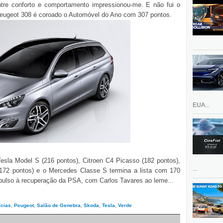
 entre conforto e comportamento impressionou-me. E não fui o
Peugeot 308 é coroado o Automóvel do Ano com 307 pontos.
EUA...
Tesla Model S (216 pontos), Citroen C4 Picasso (182 pontos),
...
172 pontos) e o Mercedes Classe S termina a lista com 170
pulso à recuperação da PSA, com Carlos Tavares ao leme...
ícias
,
Peugeot
,
Salão de Genebra
,
Skoda
,
Tesla
,
Verde