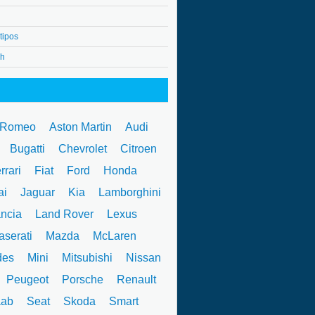
tipos
4h
 Romeo
Aston Martin
Audi
W
Bugatti
Chevrolet
Citroen
rrari
Fiat
Ford
Honda
ai
Jaguar
Kia
Lamborghini
ncia
Land Rover
Lexus
serati
Mazda
McLaren
des
Mini
Mitsubishi
Nissan
Peugeot
Porsche
Renault
ab
Seat
Skoda
Smart