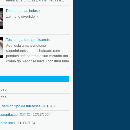
elétrica de 3 rodas para entregas e...
Pequeno mas furioso
...e muito divertido ;)
Tecnologia que precisamos
Aqui está uma tecnologia
superinteressante - chateado com os
pombos defecarem na sua varanda um
cromo do Reddit resolveu construir uma
2025
2025
.. sem qq tipo de interesse
- 4/1/2025
 compilação. 👏👏👏
- 12/13/2024
mprar uma
- 11/17/2024