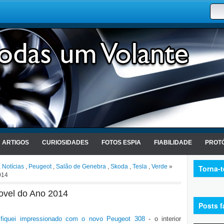
ARTIGOS
CURIOSIDADES
FOTOS ESPIA
FIABILIDADE
PROTÓ
,
Notícias
,
Peugeot
,
Salão de Genebra
,
Skoda
,
Tesla
,
Verde
»
Torna-
014
ovel do Ano 2014
Posts f
 fiquei impressionado com o novo Peugeot 308
- o interior