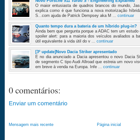
Novo Porsche 911 Turbo S - Engineering Explained
O maior entusiasta de quadros brancos do mundo, Jas
explica como é que funciona a nova motorização híbri
S...com ajuda de Patrick Dempsey aka M ...
continuar
Quanto tempo dura a bateria de um híbrido plug-in?
Ainda bem que pergunta porque a ADAC tem um estudo 
spoiler alert: para a maioria dos veículos avaliados a b
útil equivalente à vida útil do v ...
continuar
[3º update]Novo Dacia Striker apresentado
E no dia anunciado a Dacia apresentou o novo Dacia St
de segmento C tipo Audi Allroad que estreia um novo vi
em breve à venda na Europa. Infe ...
continuar
0 comentários:
Enviar um comentário
Mensagem mais recente
Página inicial