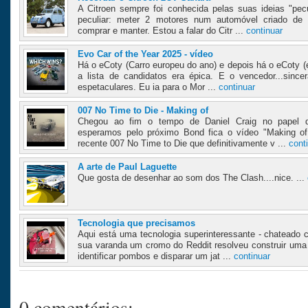
A Citroen sempre foi conhecida pelas suas ideias "pec
peculiar: meter 2 motores num automóvel criado de 
comprar e manter. Estou a falar do Citr ...
continuar
Evo Car of the Year 2025 - vídeo
Há o eCoty (Carro europeu do ano) e depois há o eCoty (
a lista de candidatos era épica. E o vencedor...since
espetaculares. Eu ia para o Mor ...
continuar
007 No Time to Die - Making of
Chegou ao fim o tempo de Daniel Craig no papel
esperamos pelo próximo Bond fica o vídeo "Making o
recente 007 No Time to Die que definitivamente v ...
cont
A arte de Paul Laguette
Que gosta de desenhar ao som dos The Clash....nice. ...
Tecnologia que precisamos
Aqui está uma tecnologia superinteressante - chatead
sua varanda um cromo do Reddit resolveu construir uma
identificar pombos e disparar um jat ...
continuar
0 comentários: