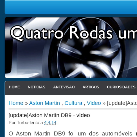
HOME
NOTÍCIAS
ANTEVISÃO
ARTIGOS
CURIOSIDADES
Home
»
Aston Martin
,
Cultura
,
Video
» [update]Asto
[update]Aston Martin DB9 - vídeo
Por
Turbo-lento
a
4.4.14
O Aston Martin DB9 foi um dos automóveis m