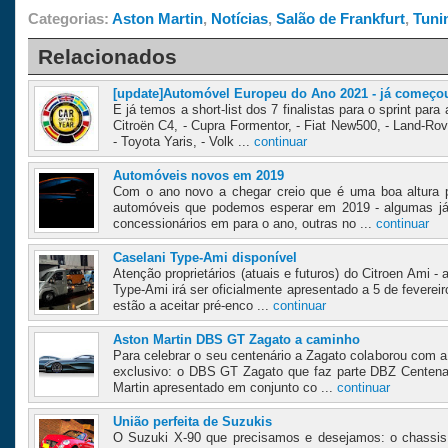
Categorias:
Aston Martin
,
Notícias
,
Salão de Frankfurt
,
Tuni
Relacionados
[update]Automóvel Europeu do Ano 2021 - já começo
E já temos a short-list dos 7 finalistas para o sprint par
Citroën C4, - Cupra Formentor, - Fiat New500, - Land-Ro
- Toyota Yaris, - Volk ...
continuar
Automóveis novos em 2019
Com o ano novo a chegar creio que é uma boa altura 
automóveis que podemos esperar em 2019 - algumas j
concessionários em para o ano, outras no ...
continuar
Caselani Type-Ami disponível
Atenção proprietários (atuais e futuros) do Citroen Ami -
Type-Ami irá ser oficialmente apresentado a 5 de feverei
estão a aceitar pré-enco ...
continuar
Aston Martin DBS GT Zagato a caminho
Para celebrar o seu centenário a Zagato colaborou com 
exclusivo: o DBS GT Zagato que faz parte DBZ Centena
Martin apresentado em conjunto co ...
continuar
União perfeita de Suzukis
O Suzuki X-90 que precisamos e desejamos: o chassis