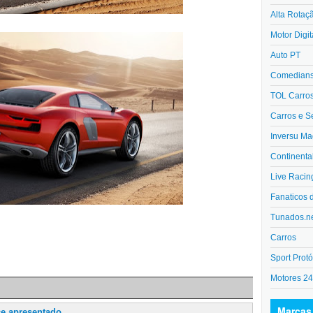
Alta Rotaç
Motor Digit
Auto PT
Comedians 
TOL Carro
Carros e S
Inversu Ma
Continenta
Live Racin
Fanaticos 
Tunados.n
Carros
Sport Protó
Motores 2
Marcas
ce apresentado