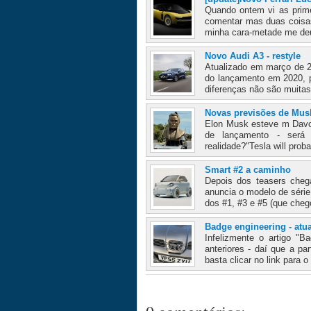
Quando ontem vi as prime
comentar mas duas coisas 
minha cara-metade me deu
Novo Audi A3 - restyle
Atualizado em março de 2
do lançamento em 2020, po
diferenças não são muitas 
Novas previsões de Mus
Elon Musk esteve m Davos
de lançamento - será
realidade?"Tesla will proba
Smart #2 a caminho
Depois dos teasers cheg
anuncia o modelo de série
dos #1, #3 e #5 (que cheg
Badge engineering - atu
Infelizmente o artigo "
anteriores - daí que a pa
basta clicar no link para o 