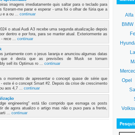
iras imagens imediatamente quis saltar para o teclado para
fizeram-me parar e esperar - uma foi o olhar de fúria que a
 e a ou ...
continuar
Alfa
BM
024 o atual Audi A3 recebe uma segunda atualização depois
Fe
r dentro e por fora, para se manter atual. Exteriormente as
- rece ...
continuar
Hyund
k
La
 juntamente com o jesus laranja e anunciou algumas datas
 que é desta que as previsões de Musk se tornam
Ma
bly sell its Optimus ro ...
continuar
Merce
a o momento de apresentar o concept quase de série que
Opel
 - este é o concept Smart #2. Depois da crise de crescimento
ou aos 4,7 ...
continuar
Sa
alização
S
Badge engineering" está tão comprido que esmaga os posts
Volks
rtir de agora atualizo o artigo mas não o puxo para a frente,
arti ...
continuar
Pesqui