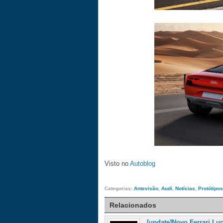
Visto no
Autoblog
Categorias:
Antevisão
,
Audi
,
Notícias
,
Protótipos
Relacionados
[update]Novo Ferrari Lu