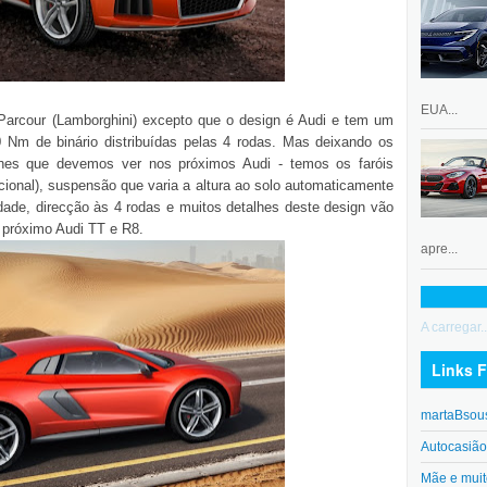
EUA...
arcour (Lamborghini) excepto que o design é Audi e tem um
 Nm de binário distribuídas pelas 4 rodas. Mas deixando os
lhes que devemos ver nos próximos Audi - temos os faróis
ional), suspensão que varia a altura ao solo automaticamente
dade, direcção às 4 rodas e muitos detalhes deste design vão
 próximo Audi TT e R8.
apre...
A carregar..
Links F
martaBsou
Autocasiã
Mãe e muit