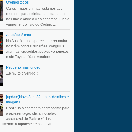
Oremos todos
Caros irmãos e irmãs, estamos aqui
reunidos para celebrar a estrada que
nos une e onde a vida acontece. E hoje
vamos ler do livro do Código ...
Austrália é letal
Na Austrália tudo parece querer matar-
nos: têm cobras, tubarões, cangurus,
aranhas, crocodilos, peixes venenosos
e até Toyotas Yaris voadore...
Pequeno mas furioso
...e muito divertido ;)
[update]Novo Audi A2 - mais detalhes e
imagens
Continua a contagem decrescente para
a apresentação oficial no salão
automóvel de Paris e várias
 tiveram a hipótese de conduzir ...