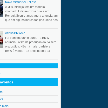
Novo Mitsubishi Eclipse
A Mitsubishi já tem um modelo
chamado Eclipse Cross que é um
Renault Scenic , mas agora anunciaram
que em alguns mercados (incluindo nos
Adeus BMWs Z
Foi bom enquanto durou - a BMW
anunciou o fim da produção do Z4 sem
o substituir. Não há mais roadsters
BMW à venda - 38 anos depois da
.
avoritos
sa
o24
o mais