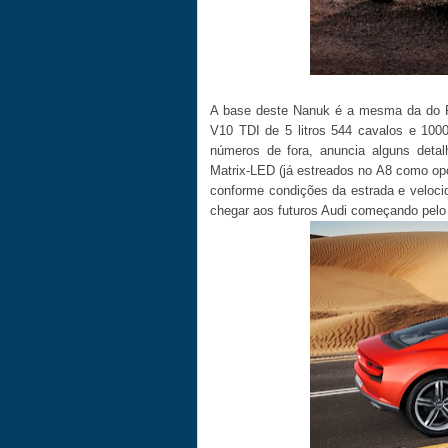
A base deste Nanuk é a mesma da do P
V10 TDI de 5 litros 544 cavalos e 1000
números de fora, anuncia alguns deta
Matrix-LED (já estreados no A8 como opc
conforme condições da estrada e veloci
chegar aos futuros Audi começando pelo