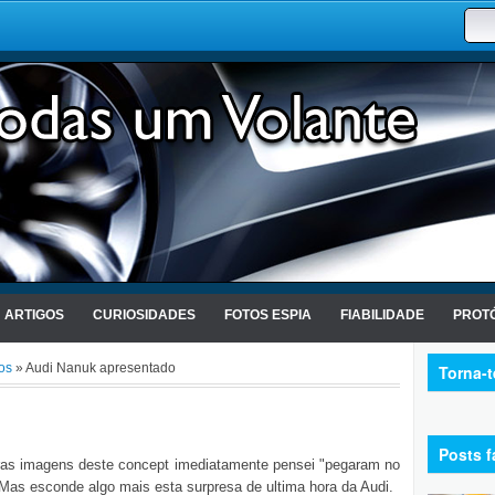
ARTIGOS
CURIOSIDADES
FOTOS ESPIA
FIABILIDADE
PROTÓ
os
» Audi Nanuk apresentado
Torna-
Posts f
ras imagens deste concept imediatamente pensei "pegaram no
 Mas esconde algo mais esta surpresa de ultima hora da Audi.