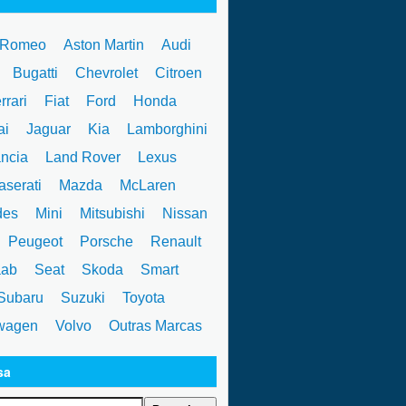
 Romeo
Aston Martin
Audi
W
Bugatti
Chevrolet
Citroen
rrari
Fiat
Ford
Honda
ai
Jaguar
Kia
Lamborghini
ncia
Land Rover
Lexus
serati
Mazda
McLaren
des
Mini
Mitsubishi
Nissan
Peugeot
Porsche
Renault
ab
Seat
Skoda
Smart
ubaru
Suzuki
Toyota
wagen
Volvo
Outras Marcas
sa