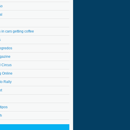
ão
al
in cars getting coffee
s
egredos
gazine
l Circus
g Online
do Rally
et
tipos
4h