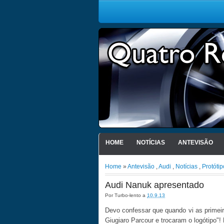
HOME
NOTÍCIAS
ANTEVISÃO
Home
»
Antevisão
,
Audi
,
Notícias
,
Protótip
Audi Nanuk apresentado
Por
Turbo-lento
a
10.9.13
Devo confessar que quando vi as primei
Giugiaro Parcour e trocaram o logótipo"!