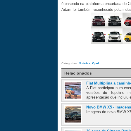
é baseado na plataforma encurtada do Co
Adam foi também reconhecido pela industr
Categorias:
Notícias
,
Opel
Relacionados
Fiat Multiplina a caminh
A Fiat participou num ev
versões do Topolino m
apresentação que incluiu 
Novo BMW X5 - imagens
Imagens do novo BMW X5 