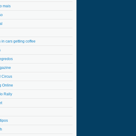
o mais
ão
al
in cars getting coffee
s
egredos
gazine
l Circus
g Online
do Rally
et
tipos
4h