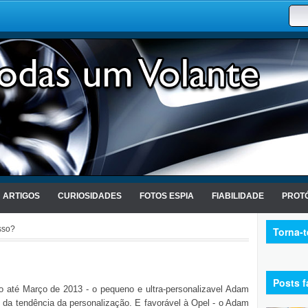
ARTIGOS
CURIOSIDADES
FOTOS ESPIA
FIABILIDADE
PROTÓ
sso?
Torna-
Posts f
até Março de 2013 - o pequeno e ultra-personalizavel Adam
 da tendência da personalização. E favorável à Opel - o Adam