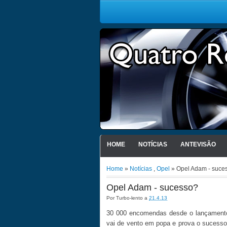
HOME
NOTÍCIAS
ANTEVISÃO
Home
»
Notícias
,
Opel
» Opel Adam - suce
Opel Adam - sucesso?
Por
Turbo-lento
a
21.4.13
30 000 encomendas desde o lançamento 
vai de vento em popa e prova o sucesso