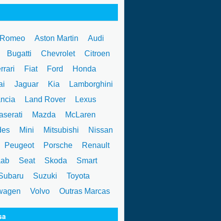
 Romeo
Aston Martin
Audi
W
Bugatti
Chevrolet
Citroen
rrari
Fiat
Ford
Honda
ai
Jaguar
Kia
Lamborghini
ncia
Land Rover
Lexus
serati
Mazda
McLaren
des
Mini
Mitsubishi
Nissan
Peugeot
Porsche
Renault
ab
Seat
Skoda
Smart
ubaru
Suzuki
Toyota
wagen
Volvo
Outras Marcas
sa