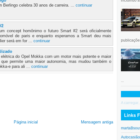
ingo
incluindo 
 Berlingo celebra 30 anos de carreira. ...
continuar
#2
 um concept homônimo o futuro Smart #2 será oficialmente
tomóvel de paris e enquanto esperamos a Smart deu mais
publicações
ier será em for ...
continuar
alizado
o elétrica do Opel Mokka com um motor mais potente e maior
08 que permite uma maior autonomia, mas mudou também o
ka-e para ali ...
continuar
...
A carregar..
Links F
Página inicial
Mensagem antiga
martaBsou
Autocasiã