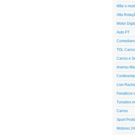
Mãe e muit
Alta Rotaç
Motor Digit
Auto PT
Comedians 
TOL Carro
Carros e S
Inversu Ma
Continenta
Live Racin
Fanaticos 
Tunados.n
Carros
Sport Protó
Motores 2