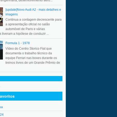
a engenharia, desenvolvimento aero...
[update]Novo Audi A2 - mais detalhes e
imagens
Continua a contagem decrescente para
a apresentação oficial no salão
automóvel de Paris e várias
 tiveram a hipótese de conduzir ...
Formula 1 - 1978
Vídeo do Centro Storico Fiat que
documenta o trabalho técnico da
equipe Ferrari nas boxes durante os
treinos livres de um Grande Prêmio de
.
avoritos
sa
o24