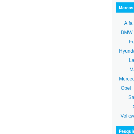
Marcas
Alfa
BM
Fe
Hyund
La
Ma
Merce
Opel
Sa
S
Volks
Pesqui