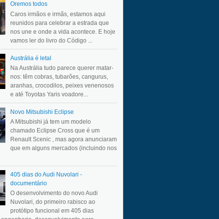
Oremos todos
Caros irmãos e irmãs, estamos aqui
reunidos para celebrar a estrada que
nos une e onde a vida acontece. E hoje
vamos ler do livro do Código ...
Austrália é letal
Na Austrália tudo parece querer matar-
nos: têm cobras, tubarões, cangurus,
aranhas, crocodilos, peixes venenosos
e até Toyotas Yaris voadore...
Novo Mitsubishi Eclipse
A Mitsubishi já tem um modelo
chamado Eclipse Cross que é um
Renault Scenic , mas agora anunciaram
que em alguns mercados (incluindo nos
405 dias do Audi Nuvolari -
documentário
O desenvolvimento do novo Audi
Nuvolari, do primeiro rabisco ao
protótipo funcional em 405 dias