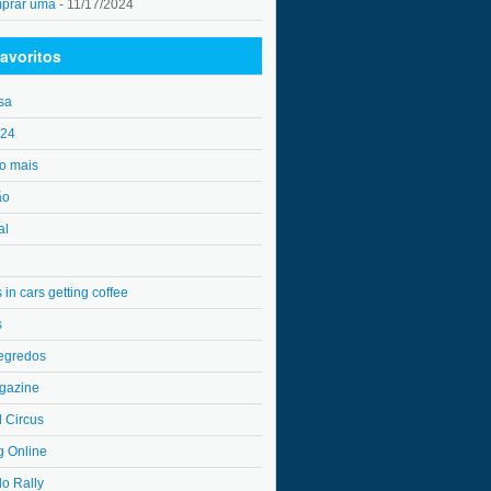
mprar uma
- 11/17/2024
avoritos
sa
o24
o mais
ão
al
in cars getting coffee
s
egredos
gazine
l Circus
g Online
do Rally