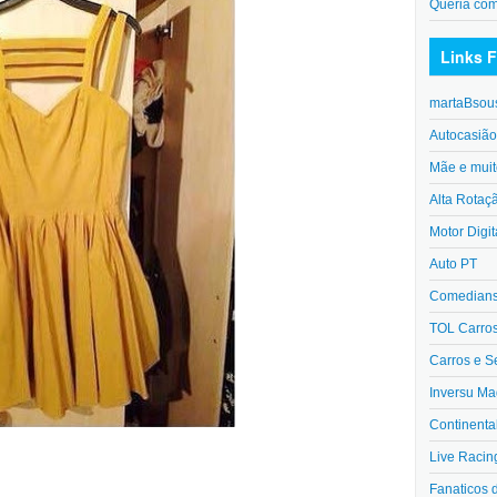
Queria co
Links F
martaBsou
Autocasiã
Mãe e muit
Alta Rotaç
Motor Digit
Auto PT
Comedians 
TOL Carro
Carros e S
Inversu Ma
Continenta
Live Racin
Fanaticos 