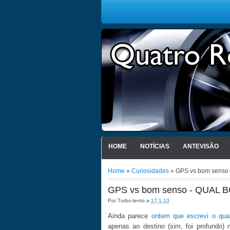
HOME
NOTÍCIAS
ANTEVISÃO
Home
»
Curiosidades
» GPS vs bom senso
GPS vs bom senso - QUAL 
Por
Turbo-lento
a
17.1.13
Ainda parece
ontem que escrevi o qu
apenas ao destino (sim, foi profundo