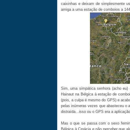
caixinhas e deixam de simplesmente us
amiga a uma estação de comboios a 144 q
Sim, uma simpática senhora (acho eu) 
Hainaut na Bélgica à estação de combo
(pois, a culpa é mesmo do GPS) e acabou
pelas inúmeras vezes que abasteceu o a
distraída...isso ou o GPS era a aplicaç
Mas o que se passa com o sexo feminin
Bélgica à Croácia e não perceber que a