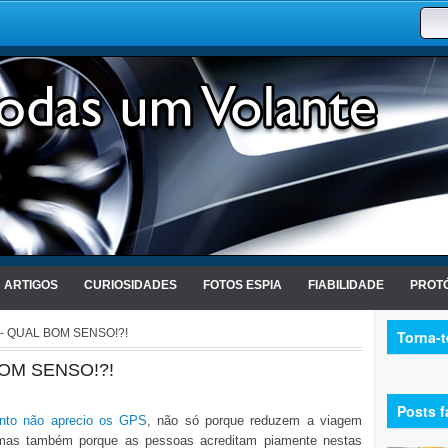
ARTIGOS
CURIOSIDADES
FOTOS ESPIA
FIABILIDADE
PROTÓ
 - QUAL BOM SENSO!?!
Torna-
BOM SENSO!?!
Posts f
anto não aprecio os GPS
, não só porque reduzem a viagem
) mas também porque as pessoas acreditam piamente nestas