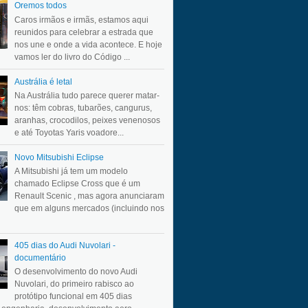
Oremos todos
Caros irmãos e irmãs, estamos aqui
reunidos para celebrar a estrada que
nos une e onde a vida acontece. E hoje
vamos ler do livro do Código ...
Austrália é letal
Na Austrália tudo parece querer matar-
nos: têm cobras, tubarões, cangurus,
aranhas, crocodilos, peixes venenosos
e até Toyotas Yaris voadore...
Novo Mitsubishi Eclipse
A Mitsubishi já tem um modelo
chamado Eclipse Cross que é um
Renault Scenic , mas agora anunciaram
que em alguns mercados (incluindo nos
405 dias do Audi Nuvolari -
documentário
O desenvolvimento do novo Audi
Nuvolari, do primeiro rabisco ao
protótipo funcional em 405 dias