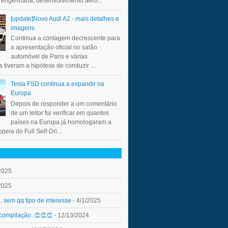
a engenharia, desenvolvimento aero...
[update]Novo Audi A2 - mais detalhes e
imagens
Continua a contagem decrescente para
a apresentação oficial no salão
automóvel de Paris e várias
 tiveram a hipótese de conduzir ...
Tesla FSD continua a expandir na
Europa
Depois de responder a um comentário
de um leitor fui verificar em quantos
países na Europa já homologaram a
peia do Full Self-Dri...
2025
2025
.. sem qq tipo de interesse
- 4/1/2025
 compilação. 👏👏👏
- 12/13/2024