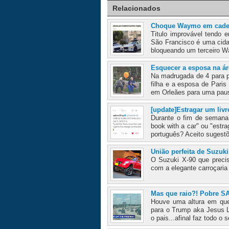
Relacionados
Choque Waymo em cade
Titulo improvável tendo
São Francisco é uma cid
bloqueando um terceiro W
Esquecer a esposa na ár
Na madrugada de 4 para p
filha e a esposa de Pari
em Orleães para uma pau
[update]Estragar um liv
Durante o fim de semana 
book with a car" ou "estr
português? Aceito sugestõe
União perfeita de Suzuki
O Suzuki X-90 que preci
com a elegante carroçaria
Mas que raio?! Pobre SA
Houve uma altura em que
para o Trump aka Jesus L
o pais...afinal faz todo o s