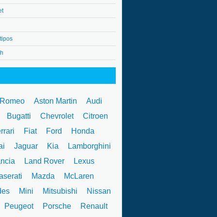
et
tipos
4h
 Romeo
Aston Martin
Audi
W
Bugatti
Chevrolet
Citroen
rrari
Fiat
Ford
Honda
ai
Jaguar
Kia
Lamborghini
ncia
Land Rover
Lexus
serati
Mazda
McLaren
des
Mini
Mitsubishi
Nissan
Peugeot
Porsche
Renault