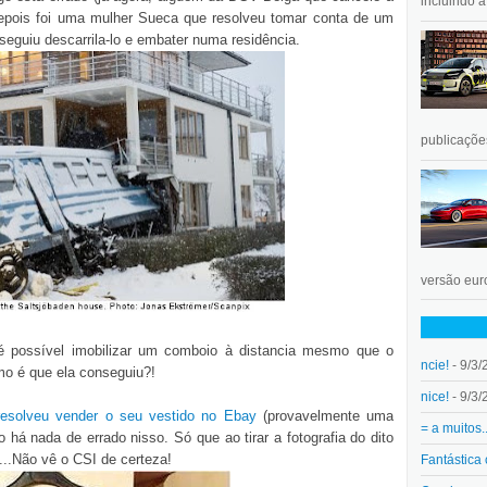
incluindo 
depois foi uma mulher Sueca que resolveu tomar conta de um
guiu descarrila-lo e embater numa residência.
publicações
versão euro
 possível imobilizar um comboio à distancia mesmo que o
ncie!
- 9/3/
mo é que ela conseguiu?!
nice!
- 9/3/
resolveu vender o seu vestido no Ebay
(provavelmente uma
= a muitos.
há nada de errado nisso. Só que ao tirar a fotografia do dito
...Não vê o CSI de certeza!
Fantástica