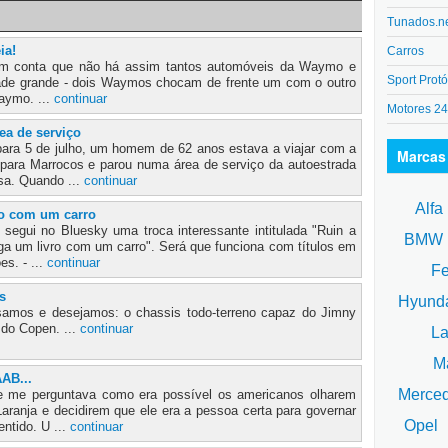
Tunados.n
ia!
Carros
 em conta que não há assim tantos automóveis da Waymo e
Sport Protó
ade grande - dois Waymos chocam de frente um com o outro
aymo. ...
continuar
Motores 2
ea de serviço
ara 5 de julho, um homem de 62 anos estava a viajar com a
Marcas
s para Marrocos e parou numa área de serviço da autoestrada
sa. Quando ...
continuar
Alfa
ro com um carro
segui no Bluesky uma troca interessante intitulada "Ruin a
BM
aga um livro com um carro". Será que funciona com títulos em
s. - ...
continuar
Fe
s
Hyund
samos e desejamos: o chassis todo-terreno capaz do Jimny
 do Copen. ...
continuar
La
Ma
AB...
Merce
 me perguntava como era possível os americanos olharem
aranja e decidirem que ele era a pessoa certa para governar
Opel
entido. U ...
continuar