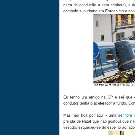
carta de condução a esta senhora), e 
comboio suburbano em Estocolmo e conse
Eu tenho um amigo na CP e sei que é
condutor tenha o acelerador a fundo. Co
Mas não fica por aqui - uma
senhora 
prenda de Natal que não gostou) que não 
vestido, esqueceu-se do espelho ao lado