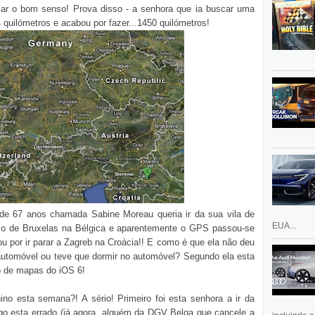
ar o bom senso! Prova disso - a senhora que ia buscar uma
uilómetros e acabou por fazer...1450 quilómetros!
de 67 anos chamada Sabine Moreau queria ir da sua vila de
EUA...
io de Bruxelas na Bélgica e aparentemente o GPS passou-se
 por ir parar a Zagreb na Croácia!! E como é que ela não deu
utomóvel ou teve que dormir no automóvel? Segundo ela esta
ão de mapas do iOS 6!
o esta semana?! A sério! Primeiro foi esta senhora a ir da
lgo esta errado (já agora, alguém da DGV Belga que cancele a