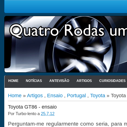
HOME
NOTÍCIAS
ANTEVISÃO
ARTIGOS
CURIOSIDADES
Home
»
Artigos
,
Ensaio
,
Portugal
,
Toyota
» Toyota
Toyota GT86 - ensaio
Por
Turbo-lento
a
25.7.12
Perguntam-me regularmente como seria, para mi