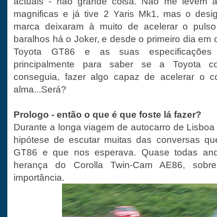
actuais - não grande coisa. Não me levem 
magnificas e já tive 2 Yaris Mk1, mas o desi
marca deixaram à muito de acelerar o puls
baralhos há o Joker, e desde o primeiro dia em
Toyota GT86 e as suas especificações d
principalmente para saber se a Toyota c
conseguia, fazer algo capaz de acelerar o 
alma...Será?
Prologo - então o que é que foste lá fazer?
Durante a longa viagem de autocarro de Lisboa 
hipótese de escutar muitas das conversas qu
GT86 e que nos esperava. Quase todas an
herança do Corolla Twin-Cam AE86, sobre
importância.