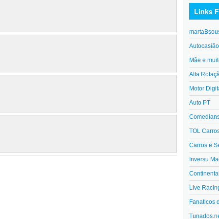
Links F
martaBsou
Autocasiã
Mãe e muit
Alta Rotaç
Motor Digit
Auto PT
Comedians 
TOL Carro
Carros e S
Inversu Ma
Continenta
Live Racin
Fanaticos 
Tunados.n