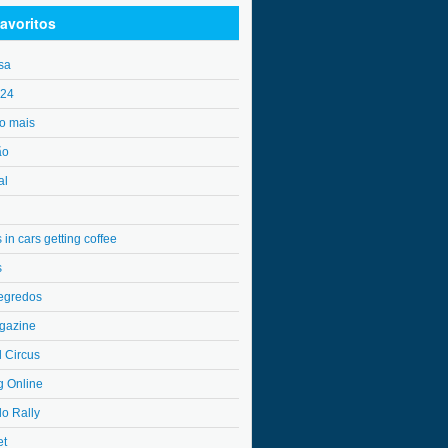
avoritos
sa
o24
o mais
ão
al
in cars getting coffee
s
egredos
gazine
l Circus
g Online
do Rally
et