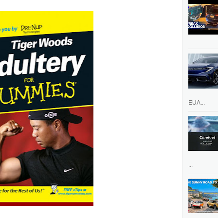
EUA...
...