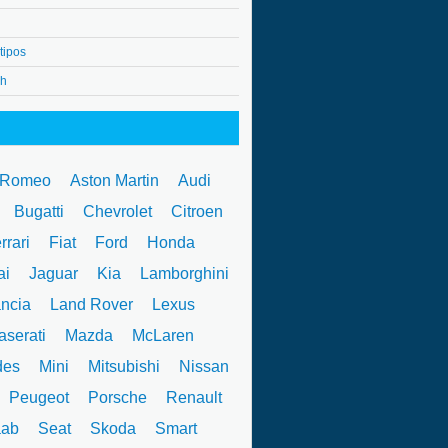
tipos
4h
 Romeo
Aston Martin
Audi
W
Bugatti
Chevrolet
Citroen
rrari
Fiat
Ford
Honda
ai
Jaguar
Kia
Lamborghini
ncia
Land Rover
Lexus
serati
Mazda
McLaren
des
Mini
Mitsubishi
Nissan
Peugeot
Porsche
Renault
ab
Seat
Skoda
Smart