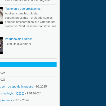
elétrica de 3 rodas para entregas e...
Tecnologia que precisamos
Aqui está uma tecnologia
superinteressante - chateado com os
pombos defecarem na sua varanda um
cromo do Reddit resolveu construir uma
Pequeno mas furioso
...e muito divertido ;)
2025
2025
.. sem qq tipo de interesse
- 4/1/2025
 compilação. 👏👏👏
- 12/13/2024
mprar uma
- 11/17/2024