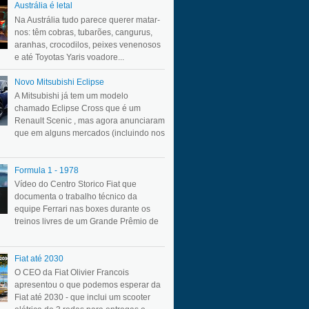
Austrália é letal
Na Austrália tudo parece querer matar-
nos: têm cobras, tubarões, cangurus,
aranhas, crocodilos, peixes venenosos
e até Toyotas Yaris voadore...
Novo Mitsubishi Eclipse
A Mitsubishi já tem um modelo
chamado Eclipse Cross que é um
Renault Scenic , mas agora anunciaram
que em alguns mercados (incluindo nos
Formula 1 - 1978
Vídeo do Centro Storico Fiat que
documenta o trabalho técnico da
equipe Ferrari nas boxes durante os
treinos livres de um Grande Prêmio de
Fiat até 2030
O CEO da Fiat Olivier Francois
apresentou o que podemos esperar da
Fiat até 2030 - que inclui um scooter