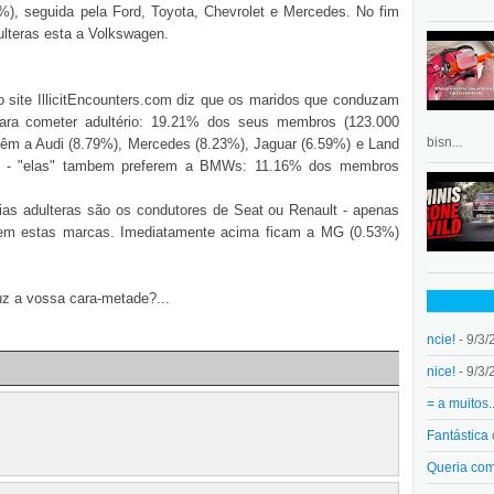
), seguida pela Ford, Toyota, Chevrolet e Mercedes. No fim
ulteras esta a Volkswagen.
o site IllicitEncounters.com diz que os maridos que conduzam
ra cometer adultério: 19.21% dos seus membros (123.000
bisn...
m a Audi (8.79%), Mercedes (8.23%), Jaguar (6.59%) e Land
s" - "elas" tambem preferem a BMWs: 11.16% dos membros
as adulteras são os condutores de Seat ou Renault - apenas
em estas marcas. Imediatamente acima ficam a MG (0.53%)
z a vossa cara-metade?...
ncie!
- 9/3/
nice!
- 9/3/
= a muitos.
Fantástica
Queria co