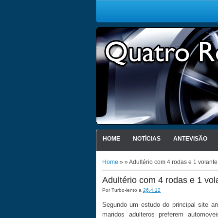
HOME
NOTÍCIAS
ANTEVISÃO
Home
» » Adultério com 4 rodas e 1 volante
Adultério com 4 rodas e 1 vol
Por
Turbo-lento
a
26.4.12
Segundo um estudo do principal site a
maridos adulteros preferem automove