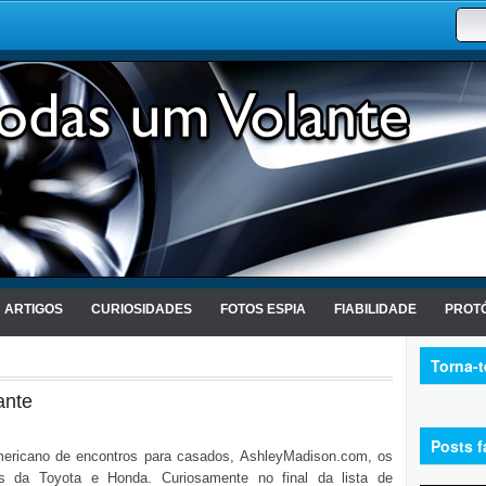
ARTIGOS
CURIOSIDADES
FOTOS ESPIA
FIABILIDADE
PROTÓ
Torna-
ante
Posts f
mericano de encontros para casados, AshleyMadison.com, os
is da Toyota e Honda. Curiosamente no final da lista de