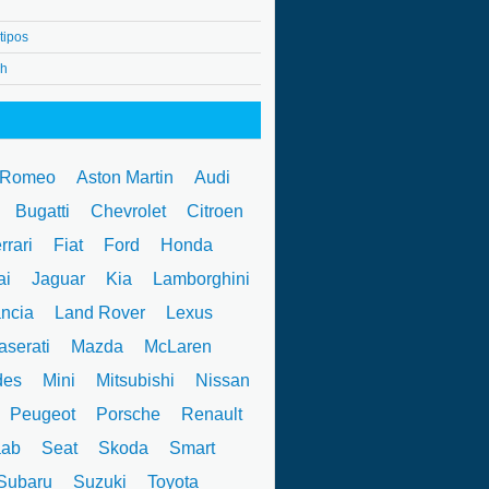
tipos
4h
 Romeo
Aston Martin
Audi
W
Bugatti
Chevrolet
Citroen
rrari
Fiat
Ford
Honda
ai
Jaguar
Kia
Lamborghini
ncia
Land Rover
Lexus
serati
Mazda
McLaren
des
Mini
Mitsubishi
Nissan
Peugeot
Porsche
Renault
ab
Seat
Skoda
Smart
ubaru
Suzuki
Toyota