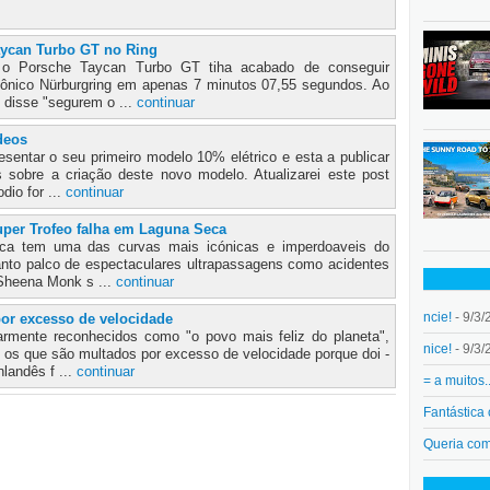
aycan Turbo GT no Ring
 o Porsche Taycan Turbo GT tiha acabado de conseguir
cônico Nürburgring em apenas 7 minutos 07,55 segundos. Ao
 disse "segurem o ...
continuar
ídeos
resentar o seu primeiro modelo 10% elétrico e esta a publicar
sobre a criação deste novo modelo. Atualizarei este post
io for ...
continuar
per Trofeo falha em Laguna Seca
eca tem uma das curvas mais icónicas e imperdoaveis do
anto palco de espectaculares ultrapassagens como acidentes
 Sheena Monk s ...
continuar
ncie!
- 9/3/
por excesso de velocidade
armente reconhecidos como "o povo mais feliz do planeta",
nice!
- 9/3/
 os que são multados por excesso de velocidade porque doi -
landês f ...
continuar
= a muitos.
Fantástica
Queria co