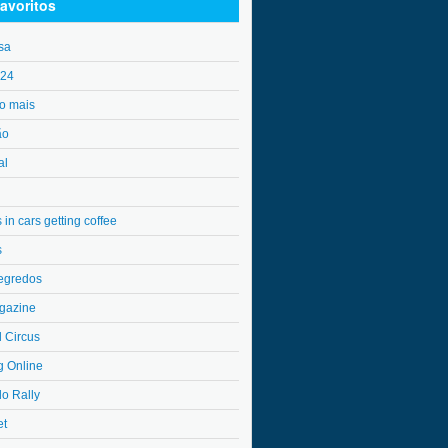
avoritos
sa
o24
o mais
ão
al
in cars getting coffee
s
egredos
gazine
l Circus
g Online
do Rally
et