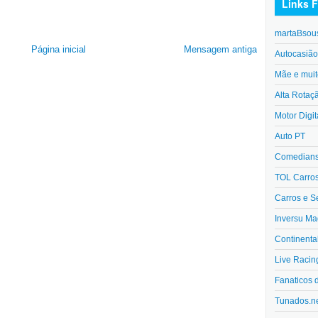
Links F
martaBsou
Página inicial
Mensagem antiga
Autocasiã
Mãe e muit
Alta Rotaç
Motor Digit
Auto PT
Comedians 
TOL Carro
Carros e S
Inversu Ma
Continenta
Live Racin
Fanaticos 
Tunados.n