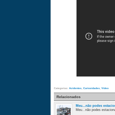
Categorias:
Acidentes
,
Curiosidades
,
Video
Relacionados
Meu...não podes estacio
Meu...não podes estacionar 