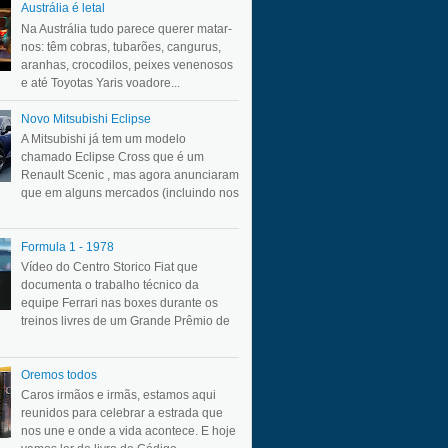
Austrália é letal
Na Austrália tudo parece querer matar-
nos: têm cobras, tubarões, cangurus,
aranhas, crocodilos, peixes venenosos
e até Toyotas Yaris voadore...
Novo Mitsubishi Eclipse
A Mitsubishi já tem um modelo
chamado Eclipse Cross que é um
Renault Scenic , mas agora anunciaram
que em alguns mercados (incluindo nos
Formula 1 - 1978
Vídeo do Centro Storico Fiat que
documenta o trabalho técnico da
equipe Ferrari nas boxes durante os
treinos livres de um Grande Prêmio de
Oremos todos
Caros irmãos e irmãs, estamos aqui
reunidos para celebrar a estrada que
nos une e onde a vida acontece. E hoje