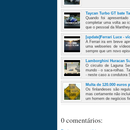
Taycan Turbo GT bate T
Quando foi apresentado
completar uma volta ao i
que o pessoal da Manthey
[update]Ferrari Luce - v
A Ferrari ira em breve ap
uma webseries de vídeos 
sempre que um novo episod
Lamborghini Huracan Su
O circuito de Laguna S
mundo - o saca-rolhas. T
- neste caso a condutora
Multa de 120.000 euros 
Os finlandeses são regul
mas certamente não inclui
um homem de negócios fin
0 comentários: