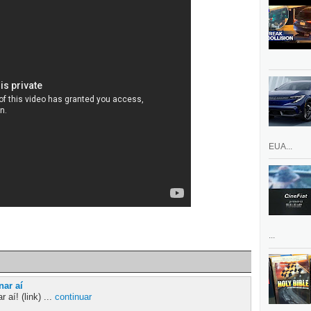
EUA...
...
nar aí
aí! (link) ...
continuar