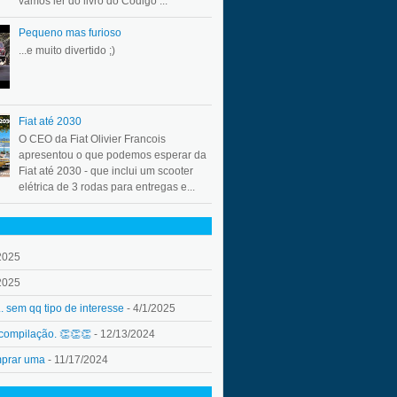
vamos ler do livro do Código ...
Pequeno mas furioso
...e muito divertido ;)
Fiat até 2030
O CEO da Fiat Olivier Francois
apresentou o que podemos esperar da
Fiat até 2030 - que inclui um scooter
elétrica de 3 rodas para entregas e...
2025
2025
.. sem qq tipo de interesse
- 4/1/2025
 compilação. 👏👏👏
- 12/13/2024
mprar uma
- 11/17/2024