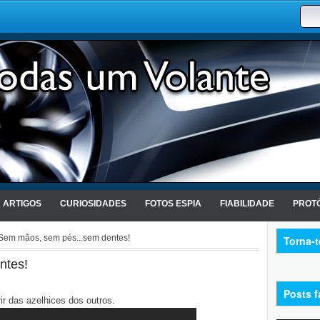
ARTIGOS
CURIOSIDADES
FOTOS ESPIA
FIABILIDADE
PROTÓ
Sem mãos, sem pés...sem dentes!
Torna-
ntes!
Posts f
ir das azelhices dos outros.