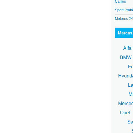
Carros
Sport Protó
Motores 2
Marcas
Alfa
BM
Fe
Hyund
La
Ma
Merce
Opel
Sa
S