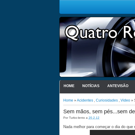
HOME
NOTÍCIAS
ANTEVISÃO
Home
»
Acidentes
,
Curiosidades
,
Video
» 
Sem mãos, sem pés...sem de
Por
Turbo-lento
a
20.2.12
Nada melhor para começar o dia do que r