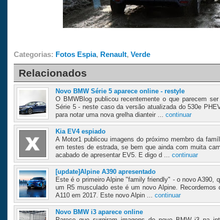
Categorias:
Fotos Espia
,
Renault
,
Verde
Relacionados
Novo BMW Série 5 aparece online - restyle
O BMWBlog publicou recentemente o que parecem ser
Série 5 - neste caso da versão atualizada do 530e PH
para notar uma nova grelha dianteir ...
continuar
Kia EV4 espiado
A Motor1 publicou imagens do próximo membro da famíl
em testes de estrada, se bem que ainda com muita camu
acabado de apresentar EV5. E digo d ...
continuar
[update]Alpine A390 apresentado
Este é o primeiro Alpine "family friendly" - o novo A390,
um R5 musculado este é um novo Alpine. Recordemos qu
A110 em 2017. Este novo Alpin ...
continuar
Novo BMW i3 aparece online
Parece que surgiram imagens do novo BMW i3 na inte