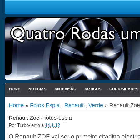
HOME
NOTÍCIAS
ANTEVISÃO
ARTIGOS
CURIOSIDADES
Home
»
Fotos Espia
,
Renault
,
Verde
» Renault Zoe 
Renault Zoe - fotos-espia
Por
Turbo-lento
a
14.1.12
O Renault ZOE vai ser o primeiro citadino electri