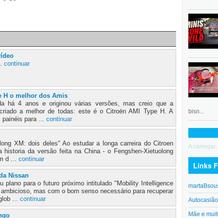
vídeo
..
continuar
e H o melhor dos Amis
a há 4 anos e originou várias versões, mas creio que a
criado a melhor de todas: este é o Citroën AMI Type H. A
bisn...
 painéis para ...
continuar
long XM: dois deles" Ao estudar a longa carreira do Citroen
A carregar..
a historia da versão feita na China - o Fengshen-Xietuolong
m d ...
continuar
Links F
da Nissan
plano para o futuro próximo intitulado "Mobility Intelligence
martaBsou
s ambicioso, mas com o bom senso necessário para recuperar
lob ...
continuar
Autocasiã
Mãe e muit
ingo