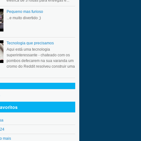
elétrica de 3 rodas para entregas e...
Pequeno mas furioso
...e muito divertido ;)
Tecnologia que precisamos
Aqui está uma tecnologia
superinteressante - chateado com os
pombos defecarem na sua varanda um
cromo do Reddit resolveu construir uma
.
avoritos
sa
o24
o mais