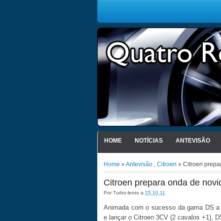
HOME
NOTÍCIAS
ANTEVISÃO
Home
»
Antevisão
,
Citroen
» Citroen prepa
Citroen prepara onda de nov
Por
Turbo-lento
a
25.10.11
Animada com o sucesso da gama DS a C
e lançar o Citroen 3CV (2 cavalos +1),