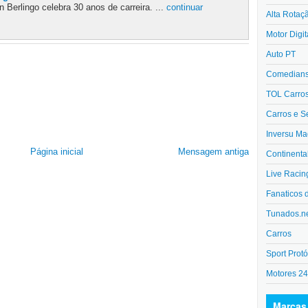
 Berlingo celebra 30 anos de carreira. ...
continuar
Alta Rotaç
Motor Digit
Auto PT
Comedians 
TOL Carro
Carros e S
Inversu Ma
Página inicial
Mensagem antiga
Continenta
Live Racin
Fanaticos 
Tunados.n
Carros
Sport Protó
Motores 2
Marcas