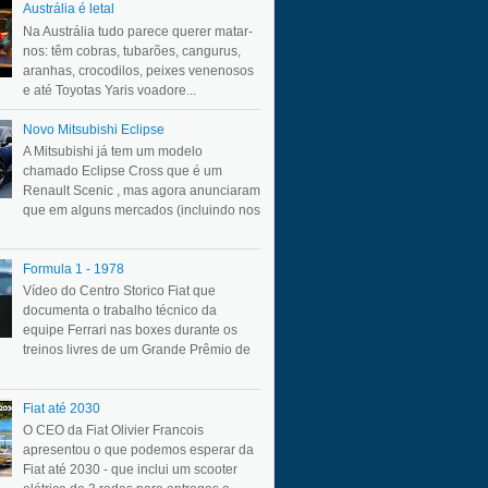
Austrália é letal
Na Austrália tudo parece querer matar-
nos: têm cobras, tubarões, cangurus,
aranhas, crocodilos, peixes venenosos
e até Toyotas Yaris voadore...
Novo Mitsubishi Eclipse
A Mitsubishi já tem um modelo
chamado Eclipse Cross que é um
Renault Scenic , mas agora anunciaram
que em alguns mercados (incluindo nos
Formula 1 - 1978
Vídeo do Centro Storico Fiat que
documenta o trabalho técnico da
equipe Ferrari nas boxes durante os
treinos livres de um Grande Prêmio de
Fiat até 2030
O CEO da Fiat Olivier Francois
apresentou o que podemos esperar da
Fiat até 2030 - que inclui um scooter