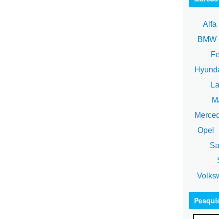
Alfa
BM
Fe
Hyund
La
Ma
Merce
Opel
Sa
S
Volks
Pesqui