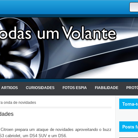
ARTIGOS
CURIOSIDADES
FOTOS ESPIA
FIABILIDADE
PROTÓ
ra onda de novidades
Torna-
idades
Posts f
itroen prepara um ataque de novidades aproveitando o buzz
 DS3 cabriolet, um DS4 SUV e um DS6.