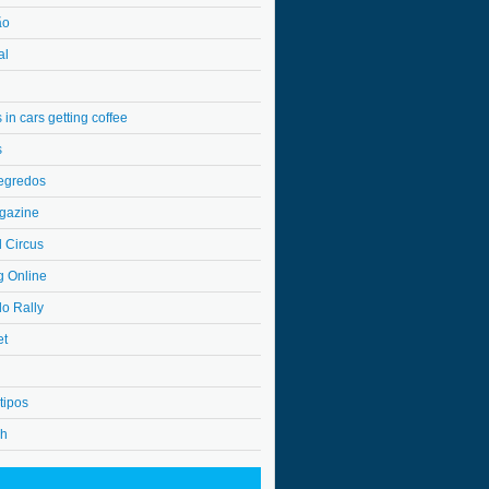
ão
al
in cars getting coffee
s
egredos
gazine
l Circus
g Online
do Rally
et
tipos
4h