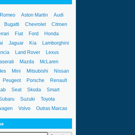
 Romeo
Aston Martin
Audi
W
Bugatti
Chevrolet
Citroen
rrari
Fiat
Ford
Honda
ai
Jaguar
Kia
Lamborghini
ncia
Land Rover
Lexus
serati
Mazda
McLaren
des
Mini
Mitsubishi
Nissan
Peugeot
Porsche
Renault
ab
Seat
Skoda
Smart
ubaru
Suzuki
Toyota
wagen
Volvo
Outras Marcas
sa