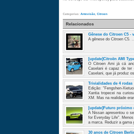
Categorias:
Antevisão
,
Citroen
Relacionados
Gênese do Citroen C5 - 
A gênese do Citroen C5. .
[update]Citroën AMI Typ
O Citroen Ami já cá and
Caselani é capaz de ter 
Caselani, que já produz os
Trivialidades de 4 rodas
Edição: "Fengshen-Xietuo
Xantia tropecei na curios
XM. Mas na realidade era
[update]Futuro próximo 
A Nissan apresentou o seu 
for Everyday Life". Meno
a marca. Reduzir a gama g
30 anos de Citroen Berl