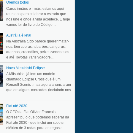
Oremos todos
Caros irmãos e irmãs, estamos aqui
reunidos para celebrar a estrada que
nos une e onde a vida acontece. E hoje
vamos ler do livro do Código ...
Austrália é letal
Na Austrália tudo parece querer matar-
nos: têm cobras, tubarões, cangurus,
aranhas, crocodilos, peixes venenosos
e até Toyotas Yaris voadore...
Novo Mitsubishi Eclipse
A Mitsubishi já tem um modelo
chamado Eclipse Cross que é um
Renault Scenic , mas agora anunciaram
que em alguns mercados (incluindo nos
Fiat até 2030
O CEO da Fiat Olivier Francois
apresentou o que podemos esperar da
Fiat até 2030 - que inclui um scooter
elétrica de 3 rodas para entregas e...