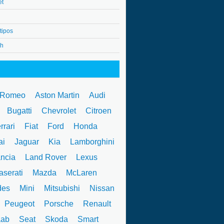
et
tipos
4h
 Romeo
Aston Martin
Audi
W
Bugatti
Chevrolet
Citroen
rrari
Fiat
Ford
Honda
ai
Jaguar
Kia
Lamborghini
ncia
Land Rover
Lexus
serati
Mazda
McLaren
des
Mini
Mitsubishi
Nissan
Peugeot
Porsche
Renault
ab
Seat
Skoda
Smart