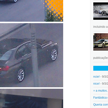
incluindo 
publicações
ncie!
- 9/3/
nice!
- 9/3/
= a muitos.
Fantástica
Queria co