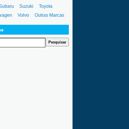
ubaru
Suzuki
Toyota
wagen
Volvo
Outras Marcas
sa