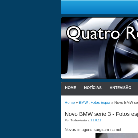
HOME
NOTÍCIAS
ANTEVISÃO
Home
»
BMW
,
Fotos Espia
» Novo BMW seri
Novo BMW serie 3 - Fotos es
Por
Turbo-lento
a
21.8.11
Novas imagens surgiram na net.