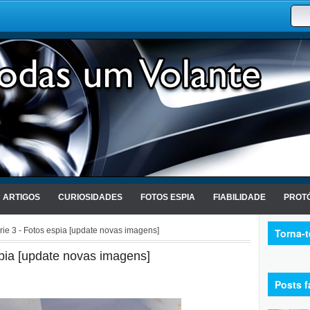
ARTIGOS
CURIOSIDADES
FOTOS ESPIA
FIABILIDADE
PROTÓ
e 3 - Fotos espia [update novas imagens]
Torna-
pia [update novas imagens]
Posts f