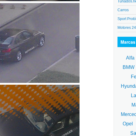
Tunados.n
Carros
Sport Protó
Motores 2
Marcas
Alfa
BM
Fe
Hyund
La
Ma
Merce
Opel
Sa