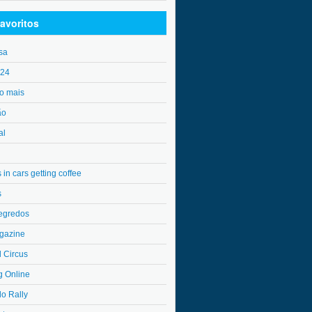
avoritos
sa
o24
o mais
ão
al
in cars getting coffee
s
egredos
gazine
l Circus
g Online
do Rally