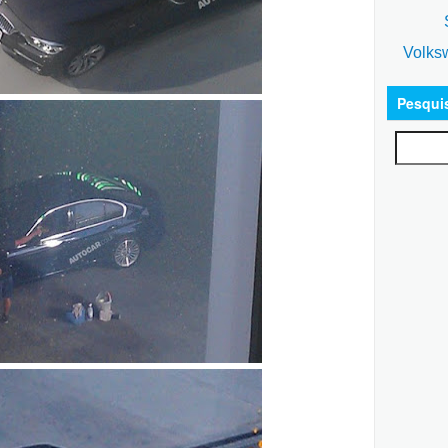
S
Volks
Pesqui