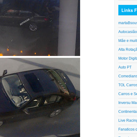
Links F
martaBsou
Autocasiã
Mãe e muit
Alta Rotaç
Motor Digit
Auto PT
Comedians 
TOL Carro
Carros e S
Inversu Ma
Continenta
Live Racin
Fanaticos 