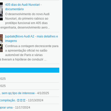
405 dias do Audi Nuvolari -
documentário
O desenvolvimento do novo Audi
Nuvolari, do primeiro rabisco ao
protótipo funcional em 405 dias
a engenharia, desenvolvimento aero...
[update]Novo Audi A2 - mais detalhes e
imagens
Continua a contagem decrescente para
a apresentação oficial no salão
automóvel de Paris e várias
 tiveram a hipótese de conduzir ...
2025
2025
.. sem qq tipo de interesse
- 4/1/2025
 compilação. 👏👏👏
- 12/13/2024
mprar uma
- 11/17/2024