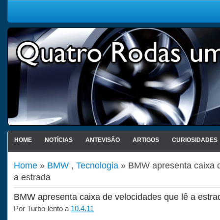
HOME
NOTÍCIAS
ANTEVISÃO
ARTIGOS
CURIOSIDADES
Home
»
BMW
,
Tecnologia
» BMW apresenta caixa d
a estrada
BMW apresenta caixa de velocidades que lê a estra
Por
Turbo-lento
a
10.4.11