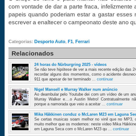
com vontade de dar a parte fraca, infelizmente
papeis quando poderiam estar a gastar esses
escrever a enaltecer o campeonato deste ano qu
Categorias:
Desporto Auto
,
F1
,
Ferrari
Relacionados
24 horas do Nürburgring 2025 - vídeos
Se não teve hipótese de ver a mais recente edição das 24
recordar alguns dos momentos, como o acidente desnec
911 que apesar de ter terminado ...
continuar
Nigel Mansell e Murray Walker num anúncio
Ao deambular pelo Youtube dei com um vídeo de um anun
Murray Walker e....o Austin Metro! Contratualmente 
porque a namorada que veio a aceitar ...
continuar
Mika Häkkinen conduz o McLaren M23 em Laguna Se
Se certas musicas soam melhor no vinil que no MP3, 
muito melhor que os modernos: neste video Mika Häkkine
em Laguna Seca com o McLaren M23 qu ...
continuar