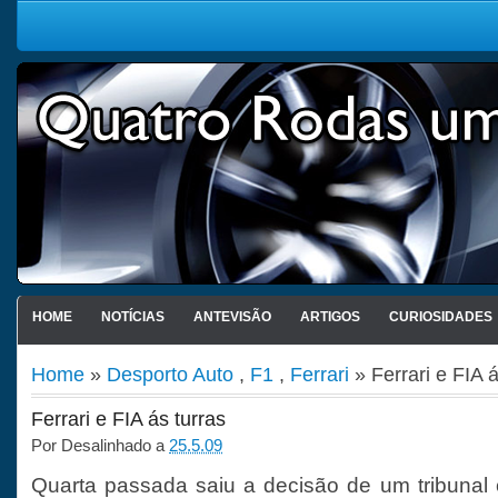
HOME
NOTÍCIAS
ANTEVISÃO
ARTIGOS
CURIOSIDADES
Home
»
Desporto Auto
,
F1
,
Ferrari
» Ferrari e FIA á
Ferrari e FIA ás turras
Por
Desalinhado
a
25.5.09
Quarta passada saiu a decisão de um tribunal c