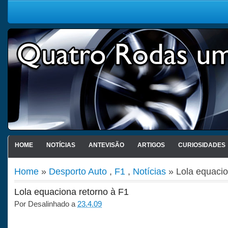
HOME
NOTÍCIAS
ANTEVISÃO
ARTIGOS
CURIOSIDADES
Home
»
Desporto Auto
,
F1
,
Notícias
» Lola equacio
Lola equaciona retorno à F1
Por
Desalinhado
a
23.4.09