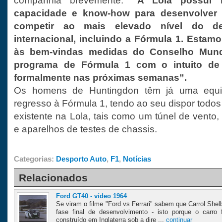
companhia brevemente:
”A Lola possui r
capacidade e know-how para desenvolver 
competir ao mais elevado nível do de
internacional, incluindo a Fórmula 1. Estamo
às bem-vindas medidas do Conselho Mundi
programa de Fórmula 1 com o intuito de
formalmente nas próximas semanas”.
Os homens de Huntingdon têm já uma equi
regresso à Fórmula 1, tendo ao seu dispor todo
existente na Lola, tais como um túnel de vento
e aparelhos de testes de chassis.
Categorias:
Desporto Auto
,
F1
,
Notícias
Relacionados
Ford GT40 - vídeo 1964
Se viram o filme "Ford vs Ferrari" sabem que Carrol She
fase final de desenvolvimento - isto porque o carro
construído em Inglaterra sob a dire ...
continuar