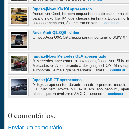
[update]Novo Kia K4 apresentado
Adeus Kia Ceed, foi bom enquanto durante durou mas ch
para o novo Kia K4 que chegará (enfim) à Europa no f
novidade nenhuma, é o mesmo da vers ...
continuar
Novo Audi Q9/SQ9 - vídeo
O novo Audi Q9/SQ9 chegou para importunar o BMW X7! 
[update]Novo Mercedes GLA apresentado
A Mercedes apresentou a nova geração do seu SUV ma
Mercedes GLA, enterrando a designação EQA. Mais esp
autonomia...e mais grelha dianteira. Estará ...
continuar
[update]GR GT apresentado
A Toyota apresentou durante a noite o primeiro modelo
GT. Não tem Toyota ou Lexus em lado nenhum, apen
hibrido que ira rivalizar o AMG GT usando ...
continuar
0 comentários:
Enviar um comentário