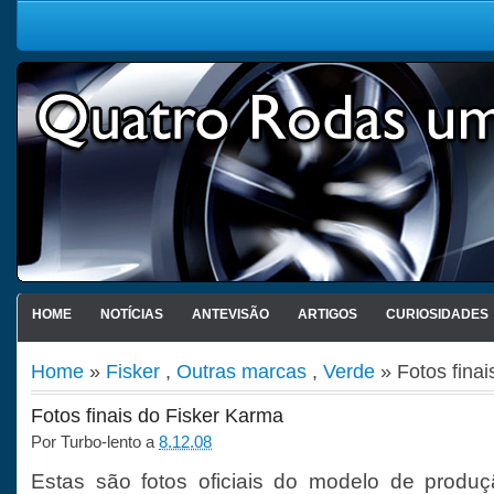
HOME
NOTÍCIAS
ANTEVISÃO
ARTIGOS
CURIOSIDADES
Home
»
Fisker
,
Outras marcas
,
Verde
» Fotos finai
Fotos finais do Fisker Karma
Por
Turbo-lento
a
8.12.08
Estas são fotos oficiais do modelo de produ