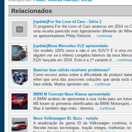
Relacionados
[update]For the Love of Cars - Série 1
O programa For the Love of Cars arrancou em 2014 no 
uma receita parecida mas ligeiramente diferente do Whe
os apresentadores Philip Gleniste ...
continuar
[update]Nova Mercedes VLE apresentada
Um modelo 100% novo e não é um SUV?! E é uma mo
alguém ver se o inferno congelou falemos da nova Merc
EQV lançada em 2019. Este é a 1ª variante d ...
continua
Baterias fase sólida resolvem problemas?
Como escrevi antes sobre a dificuldade de produzir bate
referi que uma das possíveis soluções que ainda está 
fase sólida. Muitos apostam nes ...
continuar
BMW M Concept Neue Klasse apresentado
A BMW acabou de apresentar a sua visão para um futur
M5 foram os primeiros eletrificados da BMW Motorsport, m
Mas é também algo mais - demons ...
continuar
Novo Volkswagen ID. Buzz - restyle
A atualização da gama ID da Volkswagen continua, e
Recebe novas tecnologias, tração integra, melhorias no 