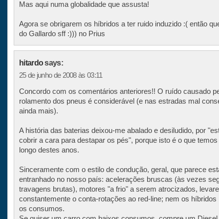
Mas aqui numa globalidade que assusta!
Agora se obrigarem os híbridos a ter ruido induzido :( então q
do Gallardo sff :))) no Prius
hitardo
says:
25 de junho de 2008 às 03:11
Concordo com os comentários anteriores!! O ruído causado p
rolamento dos pneus é considerável (e nas estradas mal con
ainda mais).
A história das baterias deixou-me abalado e desiludido, por "e
cobrir a cara para destapar os pés", porque isto é o que temos 
longo destes anos.
Sinceramente com o estilo de condução, geral, que parece est
entranhado no nosso país: acelerações bruscas (às vezes se
travagens brutas), motores "a frio" a serem atrocizados, levar
constantemente o conta-rotações ao red-line; nem os híbridos
os consumos.
Se quiser um carro com baixos consumos, compre um Diesel (