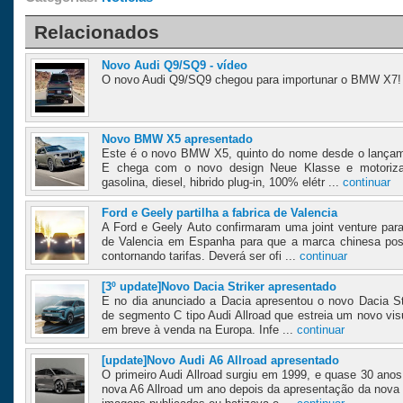
Relacionados
Novo Audi Q9/SQ9 - vídeo
O novo Audi Q9/SQ9 chegou para importunar o BMW X7! 
Novo BMW X5 apresentado
Este é o novo BMW X5, quinto do nome desde o lançam
E chega com o novo design Neue Klasse e motoriza
gasolina, diesel, hibrido plug-in, 100% elétr ...
continuar
Ford e Geely partilha a fabrica de Valencia
A Ford e Geely Auto confirmaram uma joint venture para 
de Valencia em Espanha para que a marca chinesa pos
contornando tarifas. Deverá ser ofi ...
continuar
[3º update]Novo Dacia Striker apresentado
E no dia anunciado a Dacia apresentou o novo Dacia St
de segmento C tipo Audi Allroad que estreia um novo vi
em breve à venda na Europa. Infe ...
continuar
[update]Novo Audi A6 Allroad apresentado
O primeiro Audi Allroad surgiu em 1999, e quase 30 ano
nova A6 Allroad um ano depois da apresentação da nova