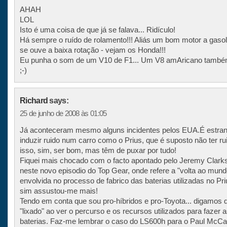
AHAH
LOL
Isto é uma coisa de que já se falava... Ridículo!
Há sempre o ruído de rolamento!!! Aliás um bom motor a gasol
se ouve a baixa rotação - vejam os Honda!!!
Eu punha o som de um V10 de F1... Um V8 amAricano també
;-)
Richard
says:
25 de junho de 2008 às 01:05
Já aconteceram mesmo alguns incidentes pelos EUA.É estran
induzir ruido num carro como o Prius, que é suposto não ter ru
isso, sim, ser bom, mas têm de puxar por tudo!
Fiquei mais chocado com o facto apontado pelo Jeremy Clark
neste novo episodio do Top Gear, onde refere a "volta ao mund
envolvida no processo de fabrico das baterias utilizadas no Pri
sim assustou-me mais!
Tendo em conta que sou pro-híbridos e pro-Toyota... digamos q
"lixado" ao ver o percurso e os recursos utilizados para fazer 
baterias. Faz-me lembrar o caso do LS600h para o Paul McCa