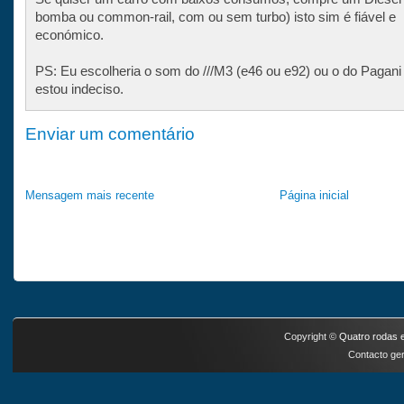
bomba ou common-rail, com ou sem turbo) isto sim é fiável e
económico.
PS: Eu escolheria o som do ///M3 (e46 ou e92) ou o do Pagani
estou indeciso.
Enviar um comentário
Mensagem mais recente
Página inicial
Copyright ©
Quatro rodas e
Contacto ger