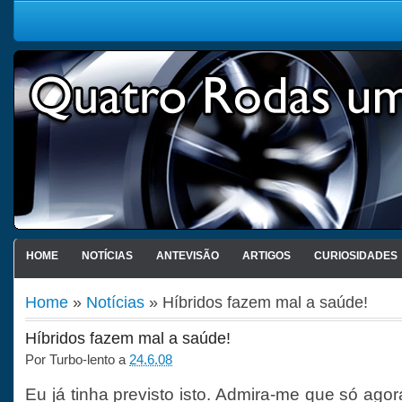
HOME
NOTÍCIAS
ANTEVISÃO
ARTIGOS
CURIOSIDADES
Home
»
Notícias
» Híbridos fazem mal a saúde!
Híbridos fazem mal a saúde!
Por
Turbo-lento
a
24.6.08
Eu já tinha previsto isto. Admira-me que só ag