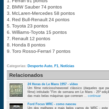
1. Ferrari 91 pontos
2. BMW Sauber 74 pontos
3. McLaren-Mercedes 58 pontos
4. Red Bull-Renault 24 pontos
5. Toyota 23 pontos
6. Williams-Toyota 15 pontos
7. Renault 12 pontos
8. Honda 8 pontos
9. Toro Rosso-Ferrari 7 pontos
Categorias:
Desporto Auto
,
F1
,
Notícias
Relacionados
24 Horas de Le Mans 1957 - vídeo
Um filme noticioso/newsreel clássico (daqueles que 
filme) intitulado "Fim de semana em Le Mans - 25ª ediç
das mais belas máquinas que correram ...
continuar
Ford Focus WRC - como nasceu
Um dos melhores e mais belos carros do WRC - este 