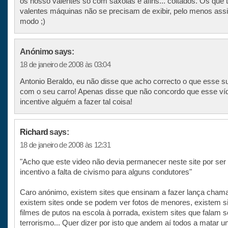
os nosso valentes só com saxolas e afins... coitados. Os que
valentes máquinas não se precisam de exibir, pelo menos ass
modo ;)
Anónimo says:
18 de janeiro de 2008 às 03:04
Antonio Beraldo, eu não disse que acho correcto o que esse su
com o seu carro! Apenas disse que não concordo que esse ví
incentive alguém a fazer tal coisa!
Richard
says:
18 de janeiro de 2008 às 12:31
"Acho que este video não devia permanecer neste site por se
incentivo a falta de civismo para alguns condutores"
Caro anónimo, existem sites que ensinam a fazer lança cham
existem sites onde se podem ver fotos de menores, existem s
filmes de putos na escola à porrada, existem sites que falam 
terrorismo... Quer dizer por isto que andem aí todos a matar u