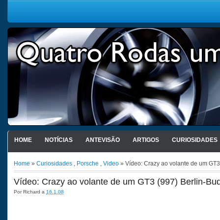
HOME
NOTÍCIAS
ANTEVISÃO
ARTIGOS
CURIOSIDADES
Home
»
Curiosidades
,
Porsche
,
Video
» Vídeo: Crazy ao volante de um GT3
Vídeo: Crazy ao volante de um GT3 (997) Berlin-Bu
Por
Richard
a
16.1.08