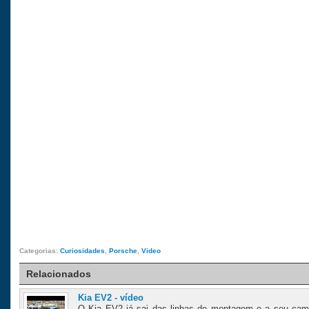
Categorias:
Curiosidades
,
Porsche
,
Video
Relacionados
Kia EV2 - vídeo
O Kia EV2 já sai das linhas de montagem e a seu cam