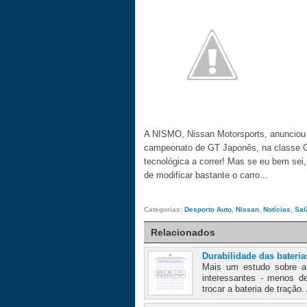
A NISMO, Nissan Motorsports, anunciou 
campeonato de GT Japonês, na classe GT
tecnológica a correr! Mas se eu bem sei
de modificar bastante o carro...
Categorias:
Desporto Auto
,
Nissan
,
Notícias
,
Sal
Relacionados
Durabilidade das bateria
Mais um estudo sobre a 
interessantes - menos d
trocar a bateria de tração.