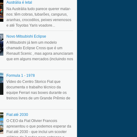
Austrália é letal
Na Austrália tudo parece querer matar-
nos: têm cobras, tubarões, cangurus,
aranhas, crocodilos, peixes venenosos
e até Toyotas Yaris voadore...
Novo Mitsubishi Eclipse
A Mitsubishi já tem um modelo
chamado Eclipse Cross que é um
Renault Scenic , mas agora anunciaram
que em alguns mercados (incluindo nos
Formula 1 - 1978
Vídeo do Centro Storico Fiat que
documenta o trabalho técnico da
equipe Ferrari nas boxes durante os
treinos livres de um Grande Prêmio de
Fiat até 2030
O CEO da Fiat Olivier Francois
apresentou o que podemos esperar da
Fiat até 2030 - que inclui um scooter