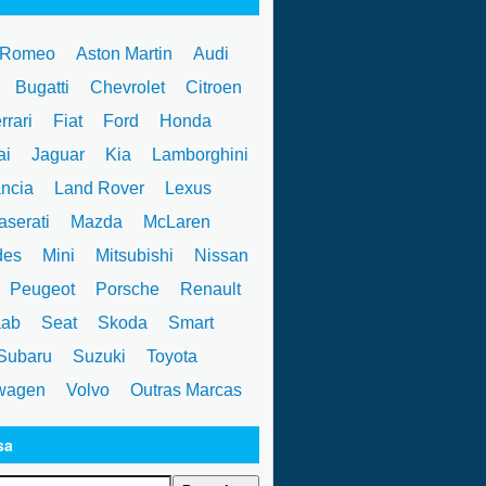
 Romeo
Aston Martin
Audi
W
Bugatti
Chevrolet
Citroen
rrari
Fiat
Ford
Honda
ai
Jaguar
Kia
Lamborghini
ncia
Land Rover
Lexus
serati
Mazda
McLaren
des
Mini
Mitsubishi
Nissan
Peugeot
Porsche
Renault
ab
Seat
Skoda
Smart
ubaru
Suzuki
Toyota
wagen
Volvo
Outras Marcas
sa