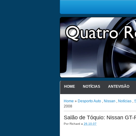
HOME
NOTÍCIAS
ANTEVISÃO
Home
»
Desporto Auto
,
Nissan
,
Notícias
,
S
2008
Salão de Tóquio: Nissan GT
Por
Richard
a
26.10.07