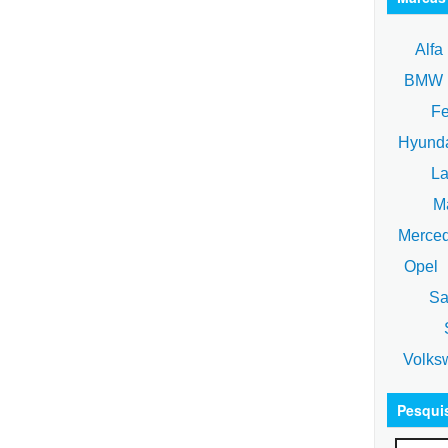
Alfa
BM
Fe
Hyund
La
Ma
Merce
Opel
Sa
S
Volks
Pesqui