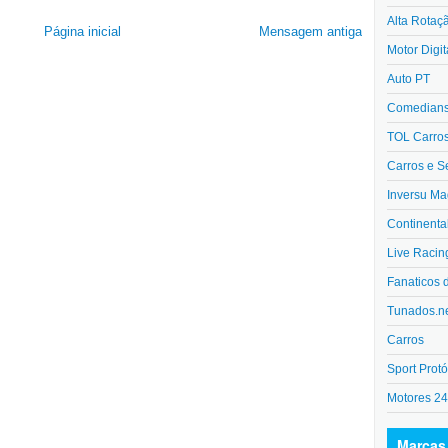
Alta Rotaç
Página inicial
Mensagem antiga
Motor Digit
Auto PT
Comedians 
TOL Carro
Carros e S
Inversu Ma
Continenta
Live Racin
Fanaticos 
Tunados.n
Carros
Sport Protó
Motores 2
Marcas