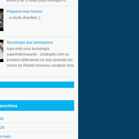
elétrica de 3 rodas para entregas e...
Pequeno mas furioso
...e muito divertido ;)
Tecnologia que precisamos
Aqui está uma tecnologia
superinteressante - chateado com os
pombos defecarem na sua varanda um
cromo do Reddit resolveu construir uma
.
avoritos
sa
o24
o mais