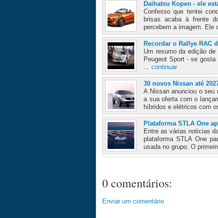
Daihatsu Kopen - ele est
Confesso que tentei cond
brisas acaba à frente 
percebem a imagem. Ele 
Recordar o Rallye RAC d
Um resumo da edição de 1
Peugeot Sport - se gosta
...
continuar
30 novos Nissan até 202
A Nissan anunciou o seu 
a sua oferta com o lança
híbridos e elétricos com os
Plataforma STLA One ap
Entre as várias noticias d
plataforma STLA One par
usada no grupo. O primeir
0 comentários:
Enviar um comentário