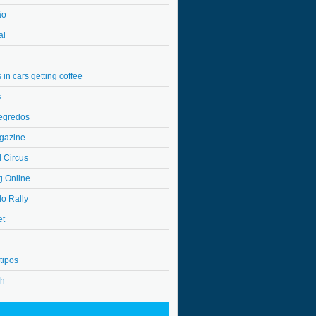
ão
al
in cars getting coffee
s
egredos
gazine
l Circus
g Online
do Rally
et
tipos
4h