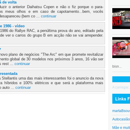
á de volta
uzir o anterior Daihatsu Copen e não o fiz porque o para-
dos meus olhos e em caso de capotamento...bem, vocês
desapareceu (bem co ...
continuar
e 1986 - vídeo
986 do Rallye RAC, a penúltima prova do ano, editado pela
 de ver o carros do grupo B em acção não se vai arrepender.
7
novo plano de negócios "The Arc" em que promete revitalizar
mento global de 30 modelos nos próximos 3 anos, 16 vão ser
 rest ...
continuar
bisn...
resentada
a Stellantis uma das mais interessantes foi o anuncio da nova
a híbridos e 100% elétricos e que será a plataforma mais
A carregar..
o auto ...
continuar
Links F
martaBsou
Autocasiã
Mãe e muit