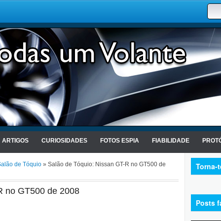
ARTIGOS
CURIOSIDADES
FOTOS ESPIA
FIABILIDADE
PROTÓ
alão de Tóquio
» Salão de Tóquio: Nissan GT-R no GT500 de
Torna-
-R no GT500 de 2008
Posts f