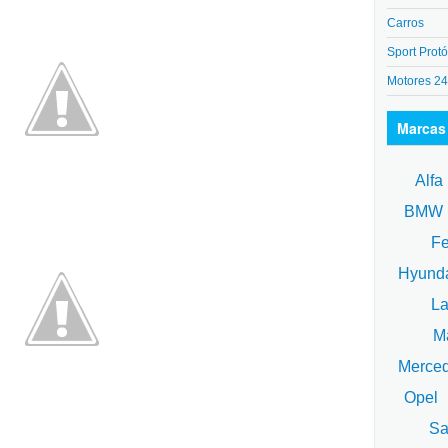
Carros
Sport Protó
Motores 2
Marcas
Alfa
BM
Fe
Hyund
La
Ma
Merce
Opel
Sa