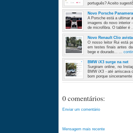
português? Aceito sugestõe
Novo Porsche Panamera -
A Porsche está a ultimar 
imagens do novo interior 
de microfibra. O tablier é .
Novo Renault Clio avist
O nosso leitor Rui está 
em testes finais antes d
bege e dourado... ...
conti
BMW iX3 surge na net
Surgiram online, no Insta
BMW iX3 - até arriscava 
bom porque sinceramente 
0 comentários:
Enviar um comentário
Mensagem mais recente