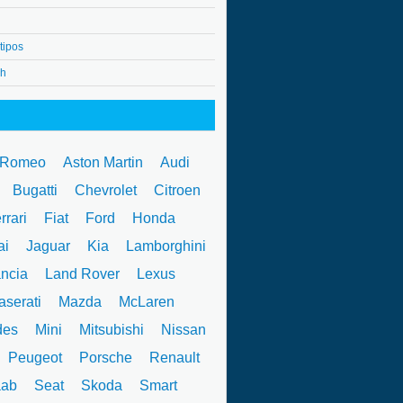
tipos
4h
 Romeo
Aston Martin
Audi
W
Bugatti
Chevrolet
Citroen
rrari
Fiat
Ford
Honda
ai
Jaguar
Kia
Lamborghini
ncia
Land Rover
Lexus
serati
Mazda
McLaren
des
Mini
Mitsubishi
Nissan
Peugeot
Porsche
Renault
ab
Seat
Skoda
Smart