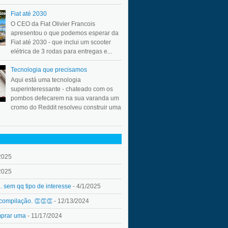
Fiat até 2030
O CEO da Fiat Olivier Francois
apresentou o que podemos esperar da
Fiat até 2030 - que inclui um scooter
elétrica de 3 rodas para entregas e...
Tecnologia que precisamos
Aqui está uma tecnologia
superinteressante - chateado com os
pombos defecarem na sua varanda um
cromo do Reddit resolveu construir uma
2025
2025
.. sem qq tipo de interesse
- 4/1/2025
 compilação. 👏👏👏
- 12/13/2024
mprar uma
- 11/17/2024