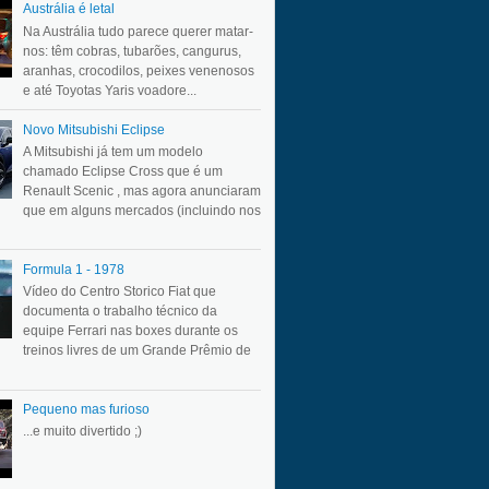
Austrália é letal
Na Austrália tudo parece querer matar-
nos: têm cobras, tubarões, cangurus,
aranhas, crocodilos, peixes venenosos
e até Toyotas Yaris voadore...
Novo Mitsubishi Eclipse
A Mitsubishi já tem um modelo
chamado Eclipse Cross que é um
Renault Scenic , mas agora anunciaram
que em alguns mercados (incluindo nos
Formula 1 - 1978
Vídeo do Centro Storico Fiat que
documenta o trabalho técnico da
equipe Ferrari nas boxes durante os
treinos livres de um Grande Prêmio de
Pequeno mas furioso
...e muito divertido ;)