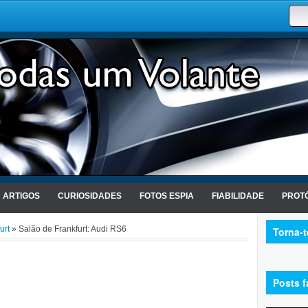
ARTIGOS
CURIOSIDADES
FOTOS ESPIA
FIABILIDADE
PROTÓ
urt
» Salão de Frankfurt: Audi RS6
Torna-
Posts f