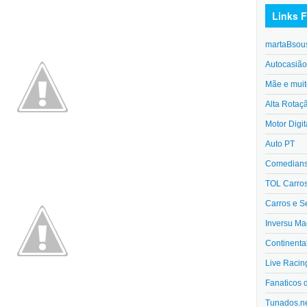
Links F
martaBsou
Autocasiã
Mãe e muit
Alta Rotaç
Motor Digit
Auto PT
Comedians 
TOL Carro
Carros e S
Inversu Ma
Continenta
Live Racin
Fanaticos 
Tunados.n