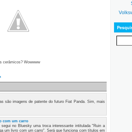
S
Volks
Pesqui
cos cerâmicos? Wowwww
t
s são imagens de patente do futuro Fiat Panda. Sim, mais
ro com um carro
segui no Bluesky uma troca interessante intitulada "Ruin a
aga um livro com um carro". Será que funciona com títulos em