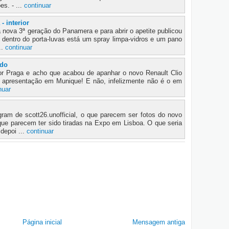
s. - ...
continuar
 interior
a nova 3ª geração do Panamera e para abrir o apetite publicou
- dentro do porta-luvas está um spray limpa-vidros e um pano
..
continuar
ado
por Praga e acho que acabou de apanhar o novo Renault Clio
a apresentação em Munique! E não, infelizmente não é o em
nuar
gram de scott26.unofficial, o que parecem ser fotos do novo
que parecem ter sido tiradas na Expo em Lisboa. O que seria
depoi ...
continuar
Página inicial
Mensagem antiga