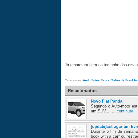
Já repararam bem no tamanho dos dis
Categorias:
Audi
,
Fotos Espia
,
Salão de Frankfur
Relacionados
Novo Fiat Panda
Segundo o Auto-moto esta
um SUV.... ...
continuar
[update]Estragar um liv
Durante o fim de semana 
book with a car" ou "estr