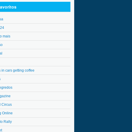
avoritos
sa
o24
o mais
ão
al
in cars getting coffee
s
egredos
gazine
l Circus
g Online
do Rally
et