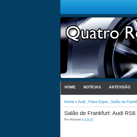
HOME
NOTÍCIAS
ANTEVISÃO
Home
»
Audi
,
Fotos Espia
,
Salão de Frankf
Salão de Frankfurt: Audi RS6
Por
Richard
a
5.9.07