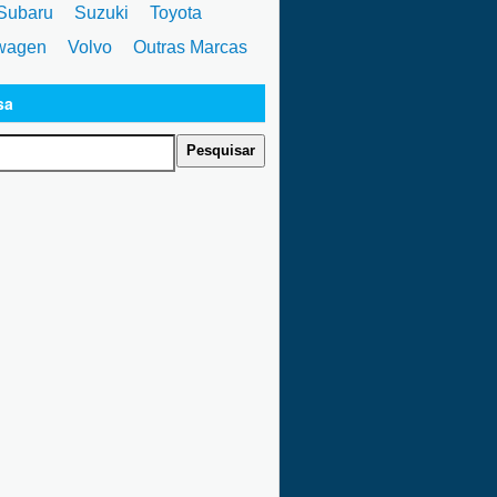
ubaru
Suzuki
Toyota
wagen
Volvo
Outras Marcas
sa