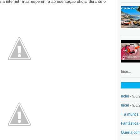
a internet, mas esperem a apresentação oficial durante o
bisn...
ncie!
- 9/3/
nice!
- 9/3/
= a muitos.
Fantástica
Queria co