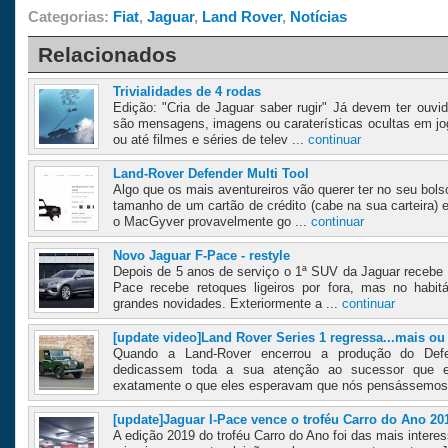
Categorias:
Fiat
,
Jaguar
,
Land Rover
,
Notícias
Relacionados
Trivialidades de 4 rodas
Edição: "Cria de Jaguar saber rugir" Já devem ter ouvi
são mensagens, imagens ou caraterísticas ocultas em j
ou até filmes e séries de telev ...
continuar
Land-Rover Defender Multi Tool
Algo que os mais aventureiros vão querer ter no seu bolso
tamanho de um cartão de crédito (cabe na sua carteira
o MacGyver provavelmente go ...
continuar
Novo Jaguar F-Pace - restyle
Depois de 5 anos de serviço o 1ª SUV da Jaguar recebe 
Pace recebe retoques ligeiros por fora, mas no habi
grandes novidades. Exteriormente a ...
continuar
[update video]Land Rover Series 1 regressa...mais o
Quando a Land-Rover encerrou a produção do Defe
dedicassem toda a sua atenção ao sucessor que e
exatamente o que eles esperavam que nós pensássemos:
[update]Jaguar I-Pace vence o troféu Carro do Ano 20
A edição 2019 do troféu Carro do Ano foi das mais inter