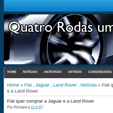
HOME
NOTÍCIAS
ANTEVISÃO
ARTIGOS
CURIOSIDADES
Home
»
Fiat
,
Jaguar
,
Land Rover
,
Notícias
» Fiat 
e a Land Rover
Fiat quer comprar a Jaguar e a Land Rover
Por
Richard
a
11.6.07