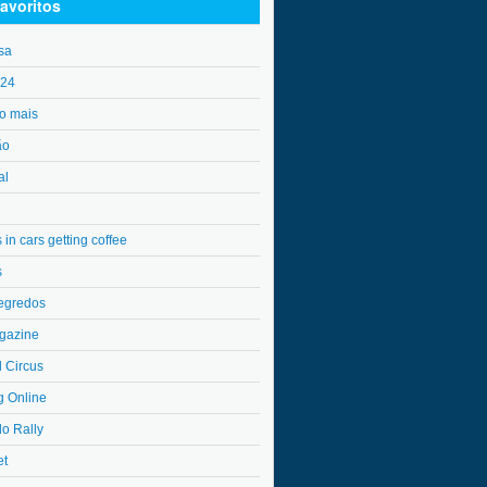
avoritos
sa
o24
o mais
ão
al
in cars getting coffee
s
egredos
gazine
l Circus
g Online
do Rally
et