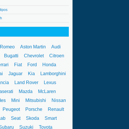
tipos
4h
 Romeo
Aston Martin
Audi
W
Bugatti
Chevrolet
Citroen
rrari
Fiat
Ford
Honda
ai
Jaguar
Kia
Lamborghini
ncia
Land Rover
Lexus
serati
Mazda
McLaren
des
Mini
Mitsubishi
Nissan
Peugeot
Porsche
Renault
ab
Seat
Skoda
Smart
ubaru
Suzuki
Toyota