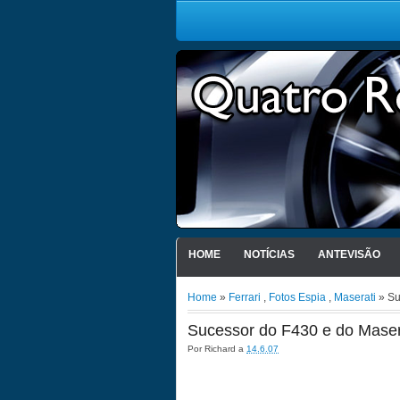
HOME
NOTÍCIAS
ANTEVISÃO
Home
»
Ferrari
,
Fotos Espia
,
Maserati
» Su
Sucessor do F430 e do Maser
Por
Richard
a
14.6.07