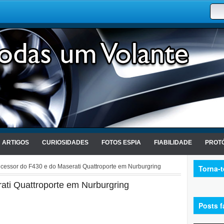
ARTIGOS
CURIOSIDADES
FOTOS ESPIA
FIABILIDADE
PROTÓ
cessor do F430 e do Maserati Quattroporte em Nurburgring
Torna-
ati Quattroporte em Nurburgring
Posts f