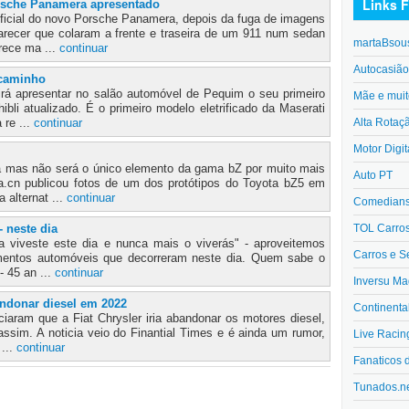
Links F
rsche Panamera apresentado
ficial do novo Porsche Panamera, depois da fuga de imagens
 parecer que colaram a frente e traseira de um 911 num sedan
martaBsou
ece ma ...
continuar
Autocasiã
 caminho
irá apresentar no salão automóvel de Pequim o seu primeiro
Mãe e muit
ibli atualizado. É o primeiro modelo eletrificado da Maserati
Alta Rotaç
 re ...
continuar
Motor Digit
 mas não será o único elemento da gama bZ por muito mais
Auto PT
na.cn publicou fotos de um dos protótipos do Toyota bZ5 em
 alternat ...
continuar
Comedians 
TOL Carro
- neste dia
 viveste este dia e nunca mais o viverás" - aproveitemos
Carros e S
mentos automóveis que decorreram neste dia. Quem sabe o
- 45 an ...
continuar
Inversu Ma
andonar diesel em 2022
Continenta
iaram que a Fiat Chrysler iria abandonar os motores diesel,
ssim. A noticia veio do Finantial Times e é ainda um rumor,
Live Racin
...
continuar
Fanaticos 
Tunados.n