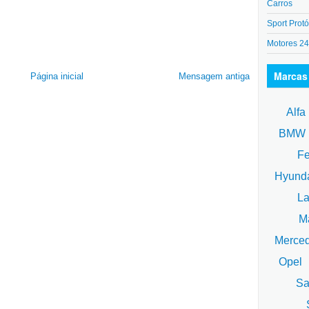
Carros
Sport Protó
Motores 2
Marcas
Página inicial
Mensagem antiga
Alfa
BM
Fe
Hyund
La
Ma
Merce
Opel
Sa
S