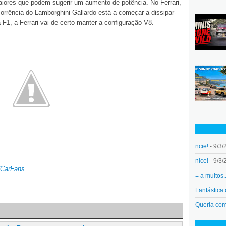
iores que podem sugerir um aumento de potência. No Ferrari,
rrência do Lamborghini Gallardo está a começar a dissipar-
F1, a Ferrari vai de certo manter a configuração V8.
ncie!
- 9/3/
nice!
- 9/3/
dCarFans
= a muitos.
Fantástica
Queria co