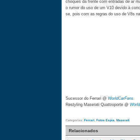
choques da frente com entradas de ar ma
o rumor do uso de um V10 devido à conco
se, pois com as regras do uso de V8s na 
Sucessor do Ferrari @
WorldCarFans
Restyling Maserati Quattroporte @
Worl
Categorias:
Ferrari
,
Fotos Espia
,
Maserati
Relacionados