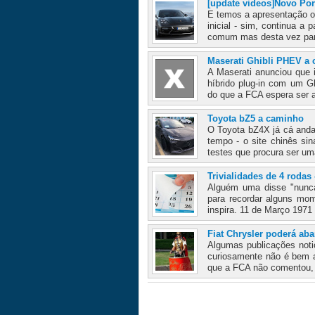
[update videos]Novo Po
E temos a apresentação o
inicial - sim, continua a
comum mas desta vez par
Maserati Ghibli PHEV a
A Maserati anunciou que 
híbrido plug-in com um Gh
do que a FCA espera ser a
Toyota bZ5 a caminho
O Toyota bZ4X já cá anda
tempo - o site chinês si
testes que procura ser uma
Trivialidades de 4 rodas 
Alguém uma disse "nunca
para recordar alguns mo
inspira. 11 de Março 1971 
Fiat Chrysler poderá ab
Algumas publicações notic
curiosamente não é bem a
que a FCA não comentou, 