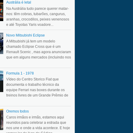
Austrália é letal
Na Austrália tudo parece querer matar-
nos: têm cobras, tubarões, cangurus,
aranhas, crocodilos, peixes venenosos
e até Toyotas Yaris voadore...
Novo Mitsubishi Eclipse
A Mitsubishi já tem um modelo
chamado Eclipse Cross que é um
Renault Scenic , mas agora anunciaram
que em alguns mercados (incluindo nos
Formula 1 - 1978
Vídeo do Centro Storico Fiat que
documenta o trabalho técnico da
equipe Ferrari nas boxes durante os
treinos livres de um Grande Prêmio de
Oremos todos
Caros irmãos e irmãs, estamos aqui
reunidos para celebrar a estrada que
nos une e onde a vida acontece. E hoje