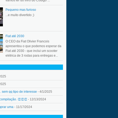
vamos ler do livro do Código ...
Pequeno mas furioso
...e muito divertido ;)
Fiat até 2030
O CEO da Fiat Olivier Francois
apresentou o que podemos esperar da
Fiat até 2030 - que inclui um scooter
elétrica de 3 rodas para entregas e...
2025
2025
.. sem qq tipo de interesse
- 4/1/2025
 compilação. 👏👏👏
- 12/13/2024
mprar uma
- 11/17/2024