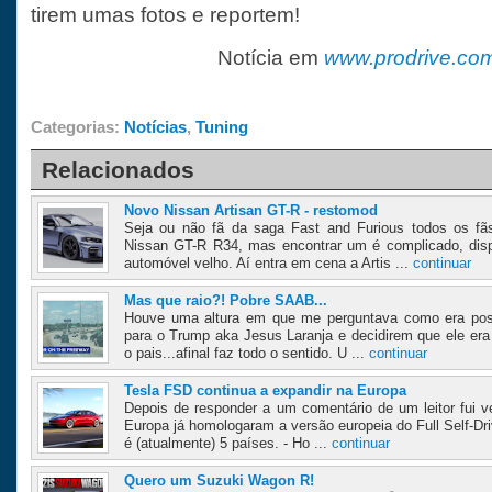
tirem umas fotos e reportem!
Notícia em
www.prodrive.co
Categorias:
Notícias
,
Tuning
Relacionados
Novo Nissan Artisan GT-R - restomod
Seja ou não fã da saga Fast and Furious todos os f
Nissan GT-R R34, mas encontrar um é complicado, dis
automóvel velho. Aí entra em cena a Artis ...
continuar
Mas que raio?! Pobre SAAB...
Houve uma altura em que me perguntava como era pos
para o Trump aka Jesus Laranja e decidirem que ele era
o pais...afinal faz todo o sentido. U ...
continuar
Tesla FSD continua a expandir na Europa
Depois de responder a um comentário de um leitor fui v
Europa já homologaram a versão europeia do Full Self-Dr
é (atualmente) 5 países. - Ho ...
continuar
Quero um Suzuki Wagon R!