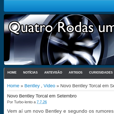
HOME
NOTÍCIAS
ANTEVISÃO
ARTIGOS
CURIOSIDADES
Home
»
Bentley
,
Video
» Novo Bentley Torcal em S
Novo Bentley Torcal em Setembro
Por
Turbo-lento
a
7.7.26
Vem aí um novo Bentley e segundo os rumores 