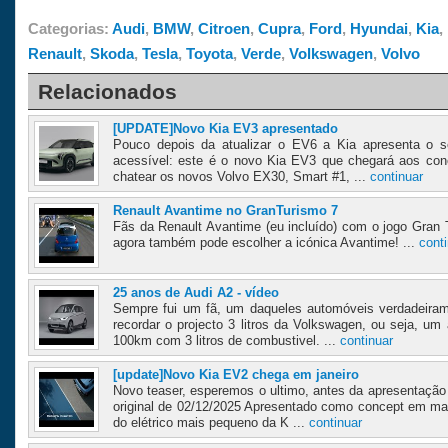
Categorias:
Audi
,
BMW
,
Citroen
,
Cupra
,
Ford
,
Hyundai
,
Kia
,
Renault
,
Skoda
,
Tesla
,
Toyota
,
Verde
,
Volkswagen
,
Volvo
Relacionados
[UPDATE]Novo Kia EV3 apresentado
Pouco depois da atualizar o EV6 a Kia apresenta o s
acessível: este é o novo Kia EV3 que chegará aos con
chatear os novos Volvo EX30, Smart #1, ...
continuar
Renault Avantime no GranTurismo 7
Fãs da Renault Avantime (eu incluído) com o jogo Gran
agora também pode escolher a icónica Avantime! ...
cont
25 anos de Audi A2 - vídeo
Sempre fui um fã, um daqueles automóveis verdadeira
recordar o projecto 3 litros da Volkswagen, ou seja, um
100km com 3 litros de combustivel. ...
continuar
[update]Novo Kia EV2 chega em janeiro
Novo teaser, esperemos o ultimo, antes da apresentação 
original de 02/12/2025 Apresentado como concept em ma
do elétrico mais pequeno da K ...
continuar