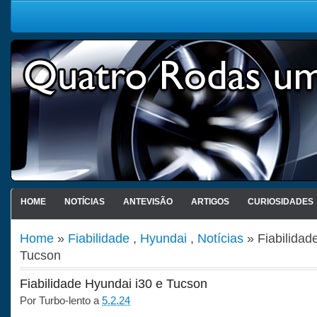
HOME
NOTÍCIAS
ANTEVISÃO
ARTIGOS
CURIOSIDADES
Home
»
Fiabilidade
,
Hyundai
,
Notícias
» Fiabilidad
Tucson
Fiabilidade Hyundai i30 e Tucson
Por
Turbo-lento
a
5.2.24