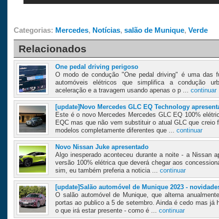
Categorias:
Mercedes
,
Notícias
,
salão de Munique
,
Verde
Relacionados
One pedal driving perigoso
O modo de condução "One pedal driving" é uma das fu
automóveis elétricos que simplifica a condução urb
aceleração e a travagem usando apenas o p ...
continuar
[update]Novo Mercedes GLC EQ Technology apresent
Este é o novo Mercedes Mercedes GLC EQ 100% elétric
EQC mas que não vem substituir o atual GLC que creio 
modelos completamente diferentes que ...
continuar
Novo Nissan Juke apresentado
Algo inesperado aconteceu durante a noite - a Nissan 
versão 100% elétrica que deverá chegar aos concession
sim, eu também preferia a noticia ...
continuar
[update]Salão automóvel de Munique 2023 - novidade
O salão automóvel de Munique, que alterna anualmente 
portas ao publico a 5 de setembro. Ainda é cedo mas já
o que irá estar presente - como é ...
continuar