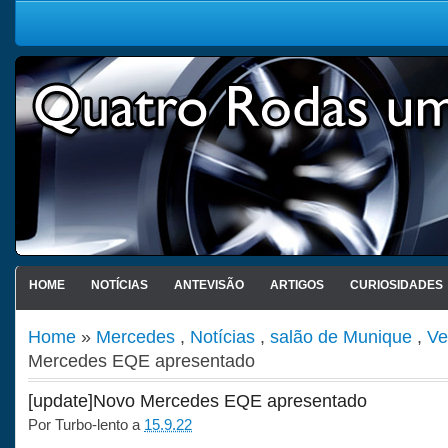
HOME
NOTÍCIAS
ANTEVISÃO
ARTIGOS
CURIOSIDADES
Home
»
Mercedes
,
Notícias
,
salão de Munique
,
Ve
Mercedes EQE apresentado
[update]Novo Mercedes EQE apresentado
Por
Turbo-lento
a
15.9.22